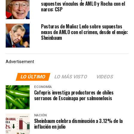
supuestos vínculos de AMLO y Rocha con el
Sergio Mayer tras poner a disposición el presupuesto de
narco: CSP
la Secretaría de Cultura para apoyar en las labores
contra la actual pandemia de coronavirus.
Posturas de Muñoz Ledo sobre supuestos
nexos de AMLO con el crimen, desde el enojo:
Sheinbaum
Advertisement
LO ÚLTIMO
LO MÁS VISTO
VIDEOS
ECONOMÍA
Cofepris investiga productores de chiles
serranos de Escuinapa por salmonelosis
NACIÓN
Sheinbaum celebra disminución a 3.12% de la
inflación en julio