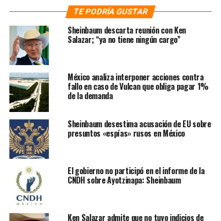
En el mensaje el diputado llama a López Obrador que
TE PODRÍA GUSTAR
tanto él como su gabinete tomen las medidas necesarias
Sheinbaum descarta reunión con Ken
recomendadas por la Organización Mundial de la Salud
Salazar; “ya no tiene ningún cargo”
(OMS).
«Señor presidente, reconozco y respeto mucho sus
México analiza interponer acciones contra
creencias religiosas, pero creo que en estos momentos
fallo en caso de Vulcan que obliga pagar 1%
es fundamental cuidar de su salud y la de todas y todos
de la demanda
los mexicanos», instó el legislador que hizo énfasis en la
necesidad de permanecer en casa y salir solo para lo
Sheinbaum desestima acusación de EU sobre
indispensable, como el abasto de alimentos.
presuntos «espías» rusos en México
Entre las recomendaciones que recordó Mayer está el de
cancelar cualquier evento público, político y cultural y
El gobierno no participó en el informe de la
pidió a López Obrador y a sus compañeros legisladores a
CNDH sobre Ayotzinapa: Sheinbaum
que fortalezcan las medidas de carácter económico
debido a los efectos que dejará la pandemia.
Ken Salazar admite que no tuvo indicios de
“Primero México y México somos todos”, concluyó