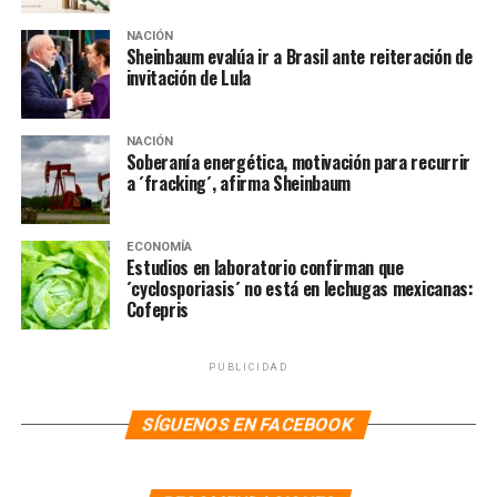
NACIÓN
Sheinbaum evalúa ir a Brasil ante reiteración de
invitación de Lula
También en
NACIÓN
La Hoguera
:
Soberanía energética, motivación para recurrir
a ´fracking´, afirma Sheinbaum
Ejército manejará 10 hospitales en Plan DN-III por
coronavirus
ECONOMÍA
NOTAS RELACIONADAS:
Estudios en laboratorio confirman que
AMLO
ANDRÉS MANUEL
BRETÓN
CORONAVIRUS
COVID-19
CUIDADO
LÓPEZ OBRADOR
´cyclosporiasis´ no está en lechugas mexicanas:
PRESIDENTE
SERGIO MAYER
Cofepris
SIGUIENTE
Landau pide a Felipe Calderón no entrometerse en
PUBLICIDAD
política de EU
SÍGUENOS EN FACEBOOK
NO TE PIERDAS
Müller insiste en no hacer caso a “chismosos” que
desinforman sobre coronavirus