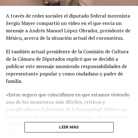
A través de redes sociales el diputado federal morenista
Sergio Mayer compartió un video en el que envía un
mensaje a Andrés Manuel López Obrador, presidente de
México, acerca de la situación actual del coronavirus.
El también actual presidente de la Comisión de Cultura
de la Cámara de Diputados explicó que se decidió a
publicar este mensaje asumiendo responsabilidades de
representante popular y como ciudadano y padre de
familia.
«Estoy seguro que coincidimos en que estamos viviendo
uno de los momentos más dfíciles, críticos y
complicados en la historia de la humanidad. México no
está exento de sufrir las consecuencias… el coronavirus
es una realidad que nos está alcanzando”, aseguró
LEER MÁS
Mayer.