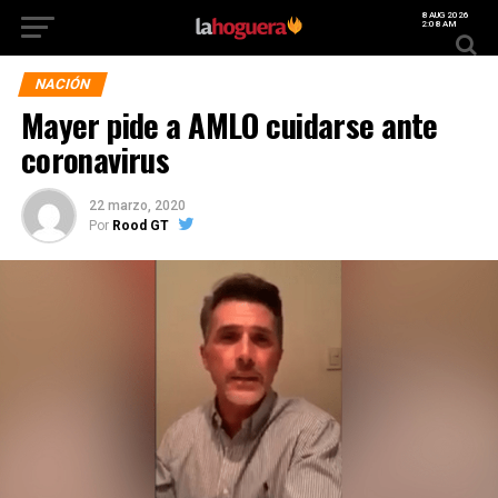
8 AUG 2026
2:08 AM
NACIÓN
Mayer pide a AMLO cuidarse ante
coronavirus
22 marzo, 2020
Por
Rood GT