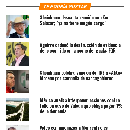
engrosar el proyecto que fue aprobado en el Senado
TE PODRÍA GUSTAR
respecto a los delitos por los que ahora podrían ser
juzgados el presidente y los legisladores.
Sheinbaum descarta reunión con Ken
Salazar; “ya no tiene ningún cargo”
La diputada propone una reforma al artículo 108,
destinado a señalar sobre qué delitos puede ser
imputado y juzgado el presidente de la República. La
Aguirre ordenó la destrucción de evidencia
iniciativa propone que el presidente López Obrador
de lo ocurrido en la noche de Iguala: FGR
pueda ser juzgado por “daño moral en términos del
Código Civil”.
Sheinbaum celebra sanción del INE a «Alito»
Por otro lado, “la modificación al artículo 111
Moreno por campaña de narcogobierno
constitucional va encaminada a permitir que, para
proceder penalmente en contra del presidente, solo sea
necesario realizar la acusación ante la Cámara de
México analiza interponer acciones contra
Senadores en los términos del artículo 110 del mismo
fallo en caso de Vulcan que obliga pagar 1%
texto”.
de la demanda
En entrevista con LaHoguera.mx, Sauri Riancho
Video con amenazas a Monreal no es