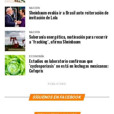
NACIÓN
Sheinbaum evalúa ir a Brasil ante reiteración de
invitación de Lula
NACIÓN
Soberanía energética, motivación para recurrir
a ´fracking´, afirma Sheinbaum
ECONOMÍA
Estudios en laboratorio confirman que
´cyclosporiasis´ no está en lechugas mexicanas:
Cofepris
PUBLICIDAD
¿Usted considera perniciosas las mañaneras del
presidente López Obrador?
SÍGUENOS EN FACEBOOK
En algún sentido sí. Lo que estamos resaltando es que
en éstas el presidente ha generado todo tipo de ataques.