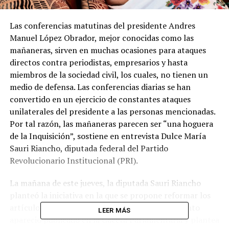
Las conferencias matutinas del presidente Andres
Manuel López Obrador, mejor conocidas como las
mañaneras, sirven en muchas ocasiones para ataques
directos contra periodistas, empresarios y hasta
miembros de la sociedad civil, los cuales, no tienen un
medio de defensa. Las conferencias diarias se han
convertido en un ejercicio de constantes ataques
unilaterales del presidente a las personas mencionadas.
Por tal razón, las mañaneras parecen ser “una hoguera
de la Inquisición”, sostiene en entrevista Dulce María
Sauri Riancho, diputada federal del Partido
Revolucionario Institucional (PRI).
La mañana de este jueves, la diputada Sauri Riancho
planteó la iniciativa en la que se propone reformar los
artículos 108 y 111 constitucionales. El documento
LEER MÁS
apareció publicado en la Gaceta Parlamentaria y plantea