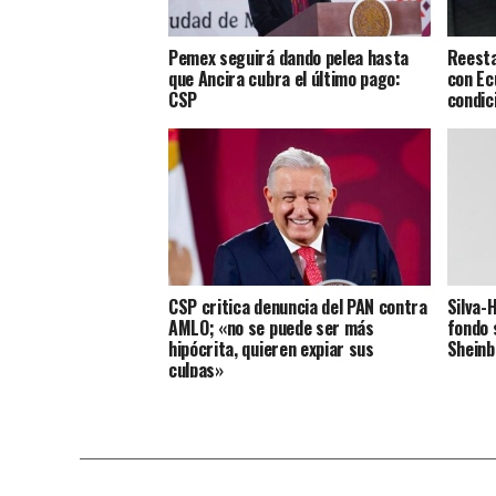
Pemex seguirá dando pelea hasta
Reesta
que Ancira cubra el último pago:
con Ec
CSP
condic
CSP critica denuncia del PAN contra
Silva-
AMLO; «no se puede ser más
fondo 
hipócrita, quieren expiar sus
Shein
culpas»