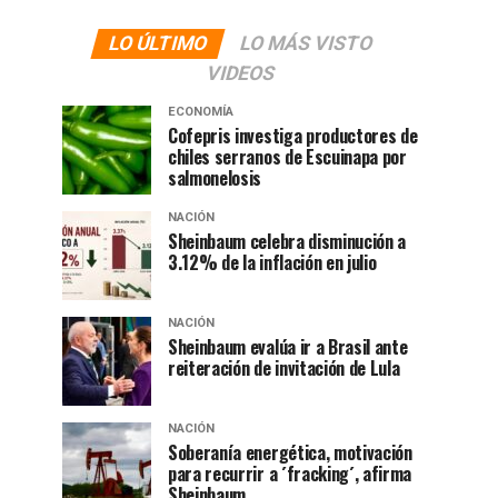
LO ÚLTIMO
LO MÁS VISTO
VIDEOS
ECONOMÍA
Cofepris investiga productores de
chiles serranos de Escuinapa por
salmonelosis
NACIÓN
Sheinbaum celebra disminución a
3.12% de la inflación en julio
NACIÓN
Sheinbaum evalúa ir a Brasil ante
reiteración de invitación de Lula
NACIÓN
Soberanía energética, motivación
para recurrir a ´fracking´, afirma
Sheinbaum