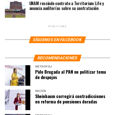
UNAM rescinde contrato a Territorium Life y
anuncia auditorías sobre su contratación
PUBLICIDAD
SÍGUENOS EN FACEBOOK
RECOMENDACIONES
METRÓPOLI
Pide Brugada al PAN no politizar tema
de despojos
Dos meses después de ver sido grabados, el 24 de agosto
NACIÓN
Sheinbaum corregirá contradicciones
de 2017, los Servicios Periciales de la PGR confirmaron
en reforma de pensiones doradas
que la voz de la mujer que negoció el rescate del
secuestro del 26 de junio en Xalapa correspondía a la