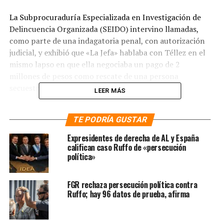
La Subprocuraduría Especializada en Investigación de
Delincuencia Organizada (SEIDO) intervino llamadas,
como parte de una indagatoria penal, con autorización
judicial, y exhibió que «La Jefa» hablaba con Téllez en el
mismo lapso en que ella negociaba un pago de 2
millones de pesos como rescate de una persona
secuestrada que luego asesinaron.
LEER MÁS
De acuerdo con la investigación, FED/SEIDO/UEIDMS-
TE PODRÍA GUSTAR
TAB/0000612/2017, la SEIDO descubrió el vínculo entre
Téllez y «La Jefa» cuando realizaba rastreos telefónicos
Expresidentes de derecha de AL y España
a miembros del cártel; tanto ella como su pareja
califican caso Ruffo de «persecución
política»
sentimental, Juan Adiel García Lezama, alias «El Primo»,
eran los principales operadores de Hernán Martínez
Zavaleta «El Comandante H», jefe de plaza de Los Zetas
FGR rechaza persecución política contra
en el sur de Veracruz y en el norte de Tabasco,
Ruffo; hay 96 datos de prueba, afirma
actualmente preso.