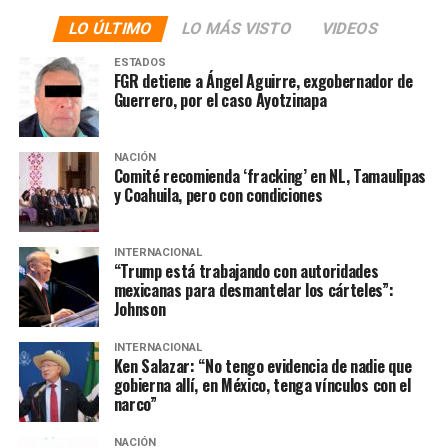
miembro de Los Zetas que operaba en Xalapa y del que
LO ÚLTIMO
LO MÁS VISTO
VIDEOS
sólo conocían su alias: «El Ricolino».
ESTADOS
Por lo que, el 26 de junio de 2017, tres días después del
FGR detiene a Ángel Aguirre, exgobernador de
Guerrero, por el caso Ayotzinapa
secuestro en Xalapa, la SEIDO grabó una llamada que se
hizo del número de «La Jefa» a un celular con clave lada
229, portado por el Secretario de Seguridad Pública de
NACIÓN
Veracruz, donde menciona a una licenciada llamada
Comité recomienda ‘fracking’ en NL, Tamaulipas
y Coahuila, pero con condiciones
Norma como la operadora financiera de Hernán
Martínez Zavaleta «El Comandante H», entonces jefe de
plaza de Los Zetas en el sur de Veracruz y en el norte de
INTERNACIONAL
“Trump está trabajando con autoridades
Tabasco.
mexicanas para desmantelar los cárteles”:
Johnson
INTERNACIONAL
Ken Salazar: “No tengo evidencia de nadie que
gobierna allí, en México, tenga vínculos con el
narco”
NACIÓN