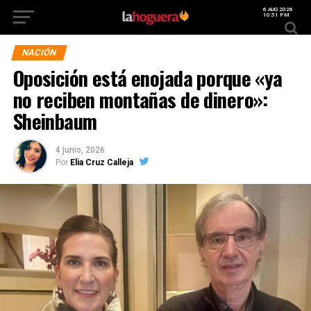
6 AUG 2026
10:51 PM
NACIÓN
Oposición está enojada porque «ya
no reciben montañas de dinero»:
Sheinbaum
4 junio, 2026
Por
Elia Cruz Calleja