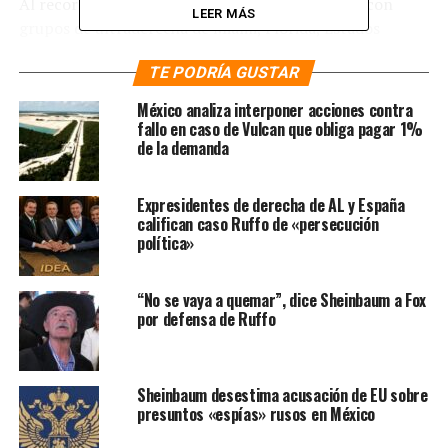
Al recordar la alianza ideológica de Vicente Fox con
LEER MÁS
grupos de ultraderecha de Miami, Florida, Estados
Unidos, quienes presuntamente habrían financiado su
TE PODRÍA GUSTAR
campaña a través de su grupo ‘Amigos de Fox’ y que
habría llegado por vía de Jorge Castañeda, y cuya
México analiza interponer acciones contra
actuaciones no fueron investigadas por el entonces
fallo en caso de Vulcan que obliga pagar 1%
de la demanda
Instituto Federal Electoral (IFE) de José Woldenberg,
pese a las peticiones de algunos consejeros electorales,
la presidenta destacó lo más importante de ese
Expresidentes de derecha de AL y España
momento es la afinidad ideológica que mostraban con la
califican caso Ruffo de «persecución
política»
ultraderecha estadounidense y los involucrados en esa
trama.
“No se vaya a quemar”, dice Sheinbaum a Fox
La mandataria federal expuso que afortunadamente en
por defensa de Ruffo
México quien manda es el pueblo de México porque en
esencia la democracia radica en el pueblo, aunque ello,
la derecha mexicana, lo que quisiera es únicamente la
Sheinbaum desestima acusación de EU sobre
democracia de las élites.
presuntos «espías» rusos en México