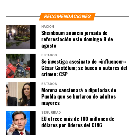
que han publicado algunos medios de comunicación.
NOTAS RELACIONADAS:
RECOMENDACIONES
AMIGOS DE FOX
AMLO
CALDERÓN
CUAUHTÉMOC CÁRDENAS
DERECHA CORRUPTA
JORGE G. CASTAÑEDA
JOSÉ WODENBERG
MARTA SAHAGÚN
NACIÓN
Sheinbaum anuncia jornada de
MONTAÑAS DE DINERO
NEOLIBERALISMO
PEÑANIETO
PRINCIPAL
VICENTE FOX
reforestación este domingo 9 de
agosto
SIGUIENTE
Sheinbaum celebra que Mullin reconozca avances en
ESTADOS
seguridad y que soberanía debe respetarse
Se investiga asesinato de «influencer»
César Gastélum; se busca a autores del
NO TE PIERDAS
crimen: CSP
Le agradezco enormemente el apoyo, dice Sheinbaum a
AMLO por carta
ESTADOS
Morena sancionará a diputadas de
Puebla que se burlaron de adultos
mayores
SEGURIDAD
EU ofrece más de 100 millones de
dólares por líderes del CJNG