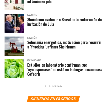
inflación en julio
pero niega crisis productiva en EU ante el plan de AMLO
NACIÓN
Sheinbaum evalúa ir a Brasil ante reiteración de
invitación de Lula
NACIÓN
Soberanía energética, motivación para recurrir
a ´fracking´, afirma Sheinbaum
ECONOMÍA
Estudios en laboratorio confirman que
´cyclosporiasis´ no está en lechugas mexicanas:
Cofepris
PUBLICIDAD
SÍGUENOS EN FACEBOOK