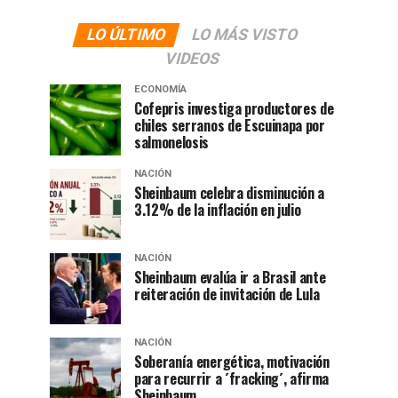
LO ÚLTIMO
LO MÁS VISTO
VIDEOS
ECONOMÍA
Cofepris investiga productores de
chiles serranos de Escuinapa por
salmonelosis
NACIÓN
Sheinbaum celebra disminución a
3.12% de la inflación en julio
NACIÓN
Sheinbaum evalúa ir a Brasil ante
reiteración de invitación de Lula
NACIÓN
Soberanía energética, motivación
para recurrir a ´fracking´, afirma
Sheinbaum