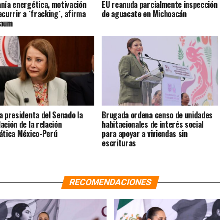
nía energética, motivación
EU reanuda parcialmente inspección
ecurrir a ´fracking´, afirma
de aguacate en Michoacán
baum
a presidenta del Senado la
Brugada ordena censo de unidades
ación de la relación
habitacionales de interés social
ática México-Perú
para apoyar a viviendas sin
escrituras
RECOMENDACIONES