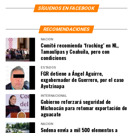
decisiones consensuadas.
SÍGUENOS EN FACEBOOK
NOTAS RELACIONADAS:
CNTE
MÉXICO
SEGOB
RECOMENDACIONES
SIGUIENTE
“No necesitamos nada de ellos”, Trump afirma que
NACIÓN
podría no renovar el T-MEC
Comité recomienda ‘fracking’ en NL,
Tamaulipas y Coahuila, pero con
NO TE PIERDAS
Sheinbaum se reúne con Infantino a un día de la
condiciones
inauguración del Mundial
ESTADOS
FGR detiene a Ángel Aguirre,
exgobernador de Guerrero, por el caso
Ayotzinapa
INTERNACIONAL
Gobierno reforzará seguridad de
Michoacán para retomar exportación de
aguacate
NACIÓN
Sedena envía a mil 500 elementos a