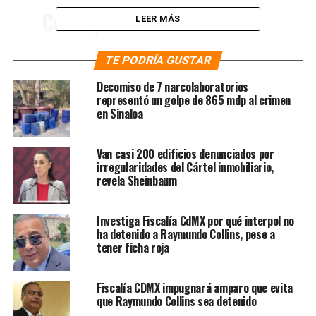
Como parte de una
LEER MÁS
investigación contra un ex
servidor público de la
TE PODRÍA GUSTAR
pasada administración,
Decomiso de 7 narcolaboratorios
representó un golpe de 865 mdp al crimen
llevamos a cabo, con
en Sinaloa
@Fiscalia_Mor
, un cateo en
Van casi 200 edificios denunciados por
Tequesquitengo, Mor.
irregularidades del Cártel inmobiliario,
@PDI_FGJCDMX
aseguró 41
revela Sheinbaum
autos clásicos, tres
Investiga Fiscalía CdMX por qué interpol no
acuamotos, una cuatrimoto,
ha detenido a Raymundo Collins, pese a
una motocicleta, y una
tener ficha roja
lancha.
Fiscalía CDMX impugnará amparo que evita
pic.twitter.com/j1QQECIVXO
que Raymundo Collins sea detenido