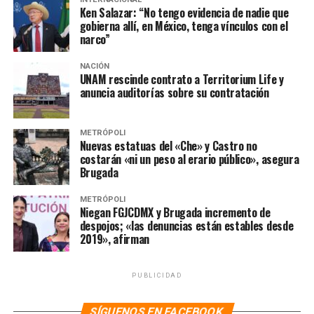
Ken Salazar: “No tengo evidencia de nadie que
hasta el momento solo se hizo mención de los vehículos
gobierna allí, en México, tenga vínculos con el
mencionados. Raymundo Collins hasta el momento
narco”
continúa desaparecido y es acusado por presuntamente
cometer los delitos contra el medio ambiente y el uso
NACIÓN
UNAM rescinde contrato a Territorium Life y
ilegal de atribuciones.
anuncia auditorías sobre su contratación
El exfuncionario ocupó la dirección del INVI en el año
2012 nombrado así por el entonces gobernador de la
METRÓPOLI
Nuevas estatuas del «Che» y Castro no
Ciudad de México Miguel Ángel Mancera. Tras la
costarán «ni un peso al erario público», asegura
renuncia del perredista, Collins fungió como titular de
Brugada
la Secretaría de Seguridad Pública durante cinco meses
hasta que culminó el sexenio anterior.
METRÓPOLI
Niegan FGJCDMX y Brugada incremento de
despojos; «las denuncias están estables desde
La actual jefa de Gobierno, Claudia Sheinbaum,
2019», afirman
mencionó a inicios de este año que el exfuncionario usó
de manera irregular el presupuesto para la
reconstrucción de las viviendas afectadas durante el
PUBLICIDAD
sismo del 19 de septiembre de 2017. La orden de
aprehensión fue liberada en diciembre de 2019 por lo
SÍGUENOS EN FACEBOOK