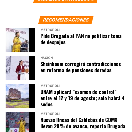
que aún se le busca.
RECOMENDACIONES
NOTAS RELACIONADAS:
ASEGURAN VEHÍCULOS
FISCALÍA GENERAL DE JUSTICIA
RAYMUNDO COLLINS
METRÓPOLI
Pide Brugada al PAN no politizar tema
SIGUIENTE
de despojos
Muere Arturo Lona Reyes, el «obispo de los pobres», por
Covid-19
NACIÓN
NO TE PIERDAS
Sheinbaum corregirá contradicciones
Critican a Omar Fayad por promocionar «productos
en reforma de pensiones doradas
milagro» en atención de Covid-19
METRÓPOLI
UNAM aplicará “examen de control”
entre el 12 y 19 de agosto; solo habrá 4
sedes
METRÓPOLI
Nuevas líneas del Cablebús de CDMX
llevan 20% de avance, reporta Brugada