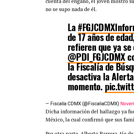
cuenta del engaño, el joven mostró su
no se supo nada de él.
La
#FGJCDMXInfo
de 17 años de edad,
refieren que ya se
@PDI_FGJCDMX
co
la Fiscalía de Bús
desactiva la Alert
momento.
pic.twi
— Fiscalía CDMX (@FiscaliaCDMX)
Novem
Dicha información del hallazgo ya fue
México, la cual confirmó que sus fami
Por otra parte, Alberto Barrera, tío d