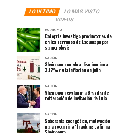
LO ÚLTIMO
LO MÁS VISTO
VIDEOS
ECONOMÍA
Cofepris investiga productores de
chiles serranos de Escuinapa por
salmonelosis
NACIÓN
Sheinbaum celebra disminución a
3.12% de la inflación en julio
NACIÓN
Sheinbaum evalúa ir a Brasil ante
reiteración de invitación de Lula
NACIÓN
Soberanía energética, motivación
para recurrir a ´fracking´, afirma
Sheinbaum