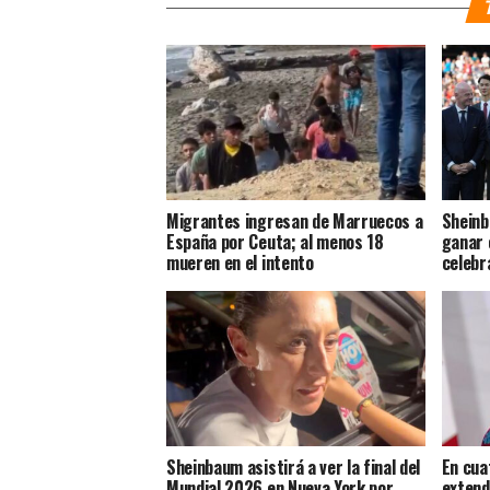
Migrantes ingresan de Marruecos a
Sheinb
España por Ceuta; al menos 18
ganar 
mueren en el intento
celebr
Sheinbaum asistirá a ver la final del
En cua
Mundial 2026 en Nueva York por
extend