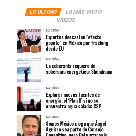
LO ÚLTIMO
LO MÁS VISTO
VIDEOS
NACIÓN
Expertos descartan “efecto
popote” en México por fracking
desde EU
NACIÓN
La soberanía requiere de
soberanía energética: Sheinbaum
NACIÓN
Explorar nuevas fuentes de
energía, el ‘Plan B’ si no se
encuentra agua salada: CSP
NACIÓN
Somos México niega que Ángel
Aguirre sea parte de Consejo
Consultivo, pero Belaunzarán lo