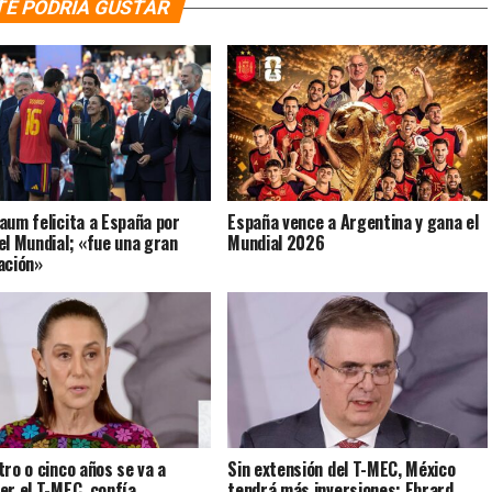
TE PODRÍA GUSTAR
aum felicita a España por
España vence a Argentina y gana el
el Mundial; «fue una gran
Mundial 2026
ación»
tro o cinco años se va a
Sin extensión del T-MEC, México
er el T-MEC, confía
tendrá más inversiones: Ebrard