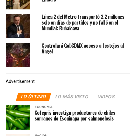
municipios de Ciudad Nezahualcóyotl y La Paz del
Estado de México y en Iztapalapa de la Ciudad de
Línea 2 del Metro transportó 2.2 millones
México.
solo en días de partidos y no falló en el
Mundial: Rubalcava
De las obras, ya están concluidas: la ampliación de la
capacidad de 300 mil a 400 mil metros cúbicos de
Controlará GobCDMX acceso a festejos al
retención de la Laguna El Salado; la construcción del
Ángel
Colector Teotongo para un incremento en 4 mil litros
por segundo de desalojo de agua; el Colector Carmelo
Pérez y el Cárcamo de Xochiaca, que va a incrementar la
capacidad de desalojo en 16 mil litros por segundo.
Advertisement
LO ÚLTIMO
LO MÁS VISTO
VIDEOS
ECONOMÍA
Cofepris investiga productores de chiles
serranos de Escuinapa por salmonelosis
NACIÓN