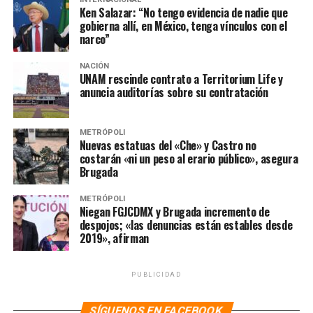
social que supere la polarización
Ken Salazar: “No tengo evidencia de nadie que
gobierna allí, en México, tenga vínculos con el
narco”
NACIÓN
UNAM rescinde contrato a Territorium Life y
anuncia auditorías sobre su contratación
METRÓPOLI
Nuevas estatuas del «Che» y Castro no
costarán «ni un peso al erario público», asegura
Brugada
METRÓPOLI
Niegan FGJCDMX y Brugada incremento de
despojos; «las denuncias están estables desde
2019», afirman
PUBLICIDAD
SÍGUENOS EN FACEBOOK