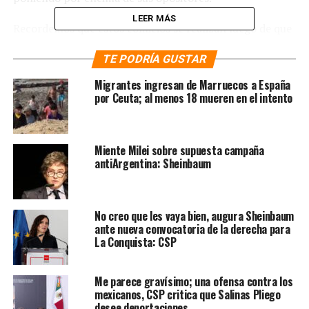
LEER MÁS
Recordemos que estos comicios se realizan luego de que
el presidente Pedro Sánchez los convocara tras la
TE PODRÍA GUSTAR
derrota que sufrió su partido hace unos meses, en mayo,
perdiera varios gobiernos en las elecciones intermedias,
Migrantes ingresan de Marruecos a España
lo que ocasionó que la derecha y los conservadores
por Ceuta; al menos 18 mueren en el intento
crecieran.
Te puede interesar
:
AMLO llama
Miente Milei sobre supuesta campaña
antiArgentina: Sheinbaum
a defender la salud pública en
España
No creo que les vaya bien, augura Sheinbaum
ante nueva convocatoria de la derecha para
Además de la presidencia que Pedro Sánchez se disputa
La Conquista: CSP
contra el líder del derechista Partido Popular, Alberto
Núñez Feijóo, también están en juego 350 diputaciones
de las 50 provincias que componen a España.
Me parece gravísimo; una ofensa contra los
mexicanos, CSP critica que Salinas Pliego
desee deportaciones