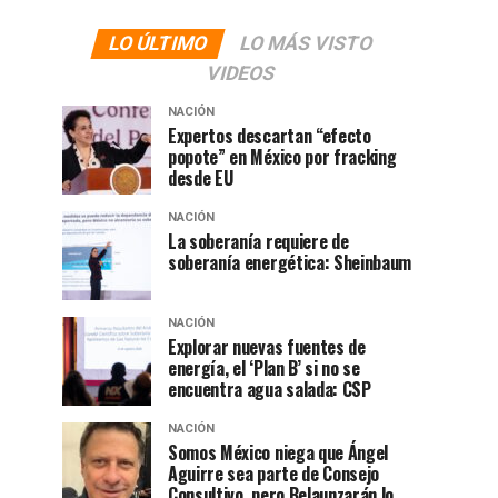
LO ÚLTIMO
LO MÁS VISTO
VIDEOS
NACIÓN
Expertos descartan “efecto
popote” en México por fracking
desde EU
NACIÓN
La soberanía requiere de
soberanía energética: Sheinbaum
NACIÓN
Explorar nuevas fuentes de
energía, el ‘Plan B’ si no se
encuentra agua salada: CSP
NACIÓN
Somos México niega que Ángel
Aguirre sea parte de Consejo
Consultivo, pero Belaunzarán lo