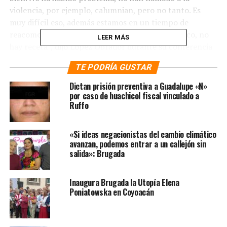
violencia, por ejemplo, calumnian, pero no tanto. Es
muy difícil eso, además estamos en un tiempo de
reacomodo, esto se tiene que ir dando poco a poco, no
LEER MÁS
hay receta”, dijo López Obrador durante su conferencia
de prensa matutina en Palacio Nacional.
TE PODRÍA GUSTAR
Dictan prisión preventiva a Guadalupe «N»
por caso de huachicol fiscal vinculado a
Ruffo
«Si ideas negacionistas del cambio climático
avanzan, podemos entrar a un callejón sin
salida»: Brugada
Inaugura Brugada la Utopía Elena
Poniatowska en Coyoacán