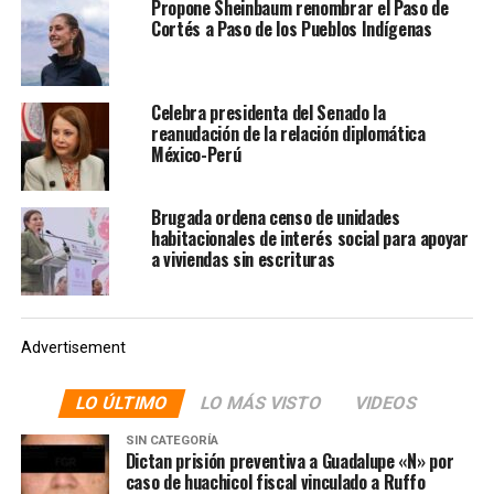
Propone Sheinbaum renombrar el Paso de
Cortés a Paso de los Pueblos Indígenas
Celebra presidenta del Senado la
reanudación de la relación diplomática
México-Perú
Brugada ordena censo de unidades
habitacionales de interés social para apoyar
a viviendas sin escrituras
En este sentido, agradeció que, por más cambios que ha
Advertisement
hecho a la Administración Pública Federal como
eliminar la condonación de impuestos o recortar los
LO ÚLTIMO
LO MÁS VISTO
VIDEOS
privilegios a los altos funcionarios, la oposición no ha
SIN CATEGORÍA
hecho nada al respecto, salvo recurrir a escándalos
Dictan prisión preventiva a Guadalupe «N» por
caso de huachicol fiscal vinculado a Ruffo
como el ‘longanizagate’. Siendo que, en el pasado, se