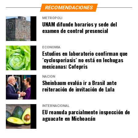
RECOMENDACIONES
METRÓPOLI
UNAM difunde horarios y sede del
examen de control presencial
ECONOMÍA
Estudios en laboratorio confirman que
´cyclosporiasis´ no está en lechugas
mexicanas: Cofepris
NACIÓN
Sheinbaum evalúa ir a Brasil ante
reiteración de invitación de Lula
INTERNACIONAL
EU reanuda parcialmente inspección de
aguacate en Michoacán
NOTAS RELACIONADAS:
CEMEX
COLOMBIA
ELECCIONES
JUAN MANUEL SANTOS
LIGADOS
PRESUNTOS
SIGUIENTE