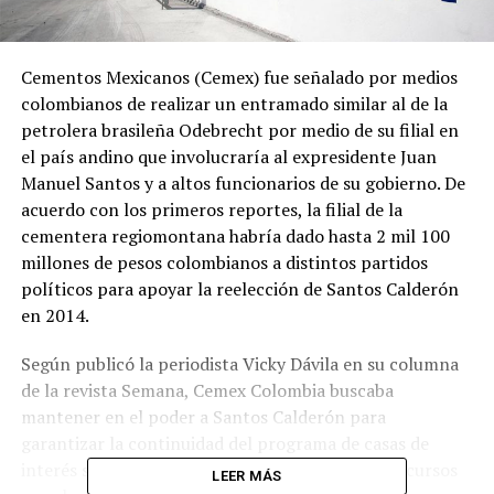
Cementos Mexicanos (Cemex) fue señalado por medios
colombianos de realizar un entramado similar al de la
petrolera brasileña Odebrecht por medio de su filial en
el país andino que involucraría al expresidente Juan
Manuel Santos y a altos funcionarios de su gobierno. De
acuerdo con los primeros reportes, la filial de la
cementera regiomontana habría dado hasta 2 mil 100
millones de pesos colombianos a distintos partidos
políticos para apoyar la reelección de Santos Calderón
en 2014.
Según publicó la periodista Vicky Dávila en su columna
de la revista Semana, Cemex Colombia buscaba
mantener en el poder a Santos Calderón para
garantizar la continuidad del programa de casas de
interés social. Esto ya que Cemex ganaba los concursos
LEER MÁS