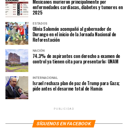
Mexicanos murieron principalmente por
LA HOGUERA
MÉXICO
NOTICIAS
enfermedades cardíacas, diabetes y tumores en
SEGURIDAD DE AVIACIÓN NACIONAL
SHCP
2025
SIGUIENTE
Ignoran Salgado Macedonio y Fox veda electoral con
ESTADOS
Olivia Salomón acompañó al gobernador de
tuits a favor de sus alianzas
Durango en el inicio de la Jornada Nacional de
Reforestación
NO TE PIERDAS
Lamentan PAN y PRI cancelación de invitación a Kamala
Harris al Senado
NACIÓN
74.3% de aspirantes con derecho a examen de
control ya tienen cita para presentarlo: UNAM
INTERNACIONAL
Israel rechaza plan de paz de Trump para Gaza;
pide antes el desarme total de Hamás
PUBLICIDAD
SÍGUENOS EN FACEBOOK