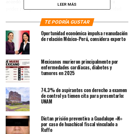
acordó firmar un convenio con la FFAA de EU para
LEER MÁS
poder recuperar la categoría en materia de seguridad
nacional. Una vez que este sea firmado, el personal de la
TE PODRÍA GUSTAR
institución estadounidense viajará a México para iniciar
los trabajos de asistencia técnica de manera presencial.
Oportunidad económica impulsa reanudación
de relación México-Perú, considera experto
Pese esta asesoría pactada, la Secretaría informó que
considera ya tomar algunas acciones para que le
permita a la industria aérea mexicana salir fortalecida
Mexicanos murieron principalmente por
una vez recuperada la Categoría 1. Como primera
enfermedades cardíacas, diabetes y
acción, se propone la modificación del Reglamento de la
tumores en 2025
Ley de Aviación Civil y del Reglamento para la
Expedición de Permisos, Licencias y Certificados de
74.3% de aspirantes con derecho a examen
Capacitación del Personal Técnico y Médico.
de control ya tienen cita para presentarlo:
UNAM
Te puede interesar
:
Resta
AMLO importancia a
Dictan prisión preventiva a Guadalupe «N»
por caso de huachicol fiscal vinculado a
degradación a seguridad
Ruffo