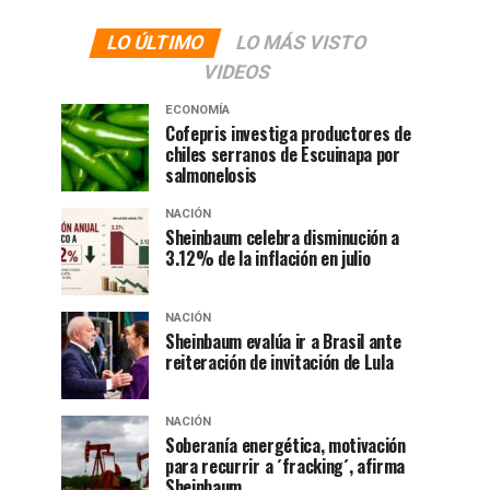
LO ÚLTIMO
LO MÁS VISTO
VIDEOS
ECONOMÍA
Cofepris investiga productores de
chiles serranos de Escuinapa por
salmonelosis
NACIÓN
Sheinbaum celebra disminución a
3.12% de la inflación en julio
NACIÓN
Sheinbaum evalúa ir a Brasil ante
reiteración de invitación de Lula
NACIÓN
Soberanía energética, motivación
para recurrir a ´fracking´, afirma
Sheinbaum