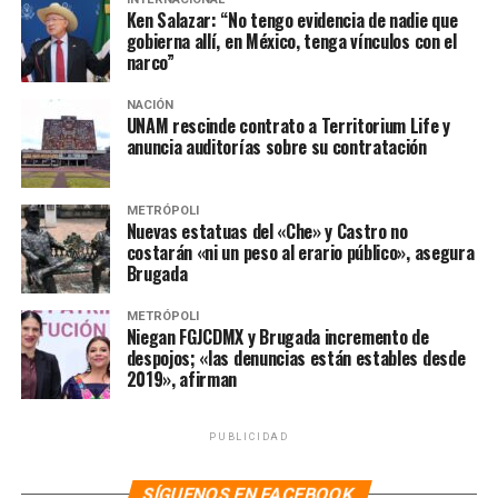
Ken Salazar: “No tengo evidencia de nadie que
SIGUIENTE
Confirma CdMx que accede a federalizar sistema de
gobierna allí, en México, tenga vínculos con el
narco”
salud
NO TE PIERDAS
NACIÓN
“México vive una impunidad casi absoluta en
UNAM rescinde contrato a Territorium Life y
desaparición forzada”: ONU
anuncia auditorías sobre su contratación
METRÓPOLI
Nuevas estatuas del «Che» y Castro no
costarán «ni un peso al erario público», asegura
Brugada
METRÓPOLI
Niegan FGJCDMX y Brugada incremento de
despojos; «las denuncias están estables desde
2019», afirman
PUBLICIDAD
SÍGUENOS EN FACEBOOK