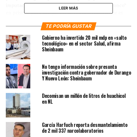
imputación busca únicamente mantener a “El Bronco”
LEER MÁS
en prisión, pues aunque los jueces determinen que es
inocente por delitos electores —por el que fue detenido
TE PODRÍA GUSTAR
—, ahora deberá enfrentar el nuevo cargo.
Gobierno ha invertido 20 mil mdp en «salto
Te puede interesar
:
Fiscalía de
tecnológico» en el sector Salud, afirma
Sheinbaum
Nuevo León catea propiedades
de “El Bronco”
No tengo información sobre presunta
investigación contra gobernador de Durango
Y Nuevo León: Sheinbaum
La reciente acusación proviene de octubre de 2016,
cuando el entonces gobernador decretó la requisa de la
empresa de transporte Ecovía por considerar fallas e
Decomisan un millón de litros de huachicol
en NL
irregularidades en el servicio, sin embargo, en ese
momento fue acusado de abuso de autoridad y de no
indemnizar al empresario propietario y que ahora se
retomó el caso.
García Harfuch reporta desmantelamiento
de 2 mil 337 narcolaboratorios