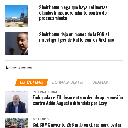
litros de posible hidrocarburo, 400 mil litros de líquido
Sheinbaum niega que haya refinerías
color negro y amarillo, tractocamiones, frac tank,
clandestinas, pero admite centro de
autotanques, dollys, alrededor de 409 cubitanques, silos
procesamiento
de almacenamiento vertical, un remolque de
plataforma, motobombas, montacargas, plantas de luz
Sheinbaum deja en manos de la FGR si
con remolque, entre otros objetos”.
investiga ligas de Ruffo con los Arellano
Asimismo, informó que el predio y lo asegurado,
quedaron a disposición del Ministerio Público Federal, el
cual continuará con la indagatoria correspondiente a fin
Advertisement
de resolver conforme a derecho en contra de quien o
quienes resulten responsables.
LO ÚLTIMO
LO MÁS VISTO
VIDEOS
INTERNACIONAL
Embajada de EU desmiente orden de aprehensión
contra Adán Augusto difundida por Levy
METRÓPOLI
GobCDMX invierte 256 mdp en obras para evitar