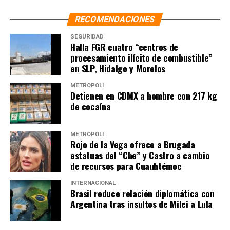
RECOMENDACIONES
SEGURIDAD
Halla FGR cuatro “centros de
procesamiento ilícito de combustible”
en SLP, Hidalgo y Morelos
METRÓPOLI
NOTAS RELACIONADAS:
CADEREYTA
COMBUSTIBLE
Detienen en CDMX a hombre con 217 kg
DECOMISO
FGR
HUACHICOL
NUEVO LEÓN
PRINCIPAL
de cocaína
SIGUIENTE
Detienen a Jesús Corona, alcalde de Cuautla, por
METRÓPOLI
delincuencia organizada
Rojo de la Vega ofrece a Brugada
estatuas del “Che” y Castro a cambio
NO TE PIERDAS
Sheinbaum e IP renuevan el PACIC; mantienen canasta
de recursos para Cuauhtémoc
básica en 910 pesos
INTERNACIONAL
Brasil reduce relación diplomática con
Argentina tras insultos de Milei a Lula