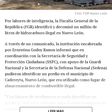
Foto: FGR Nuevo León
Por labores de inteligencia, la Fiscalía General de la
República (FGR) identificó y decomisó un millón de
litros de hidrocarburo ilegal en Nuevo León.
A través de un comunicado, la institución encabezada
por Ernestina Godoy Ramos informó que en
coordinación con la Secretaría de Seguridad y
Protección Ciudadana (SSPC), con apoyo de la Guardi
Nacional y la Secretaría de la Defensa Nacional (Sedena)
pudieron identificar un predio en el municipio de
Cadereyta, Nuevo León, que era utilizado como lugar de
almacenamiento de combustible ilegal.
“
Con labores de inteligencia se pudo identificar un
predio el cual sería utilizado para el almacenamiento de
probable combustible ilegal, en el municipio de
LEER MÁS