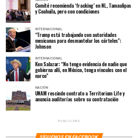
Comité recomienda ‘fracking’ en NL, Tamaulipas
SIGUIENTE
Gobcdmx incorpora 14 nuevos trolebuses a la Línea 12 y
y Coahuila, pero con condiciones
anuncia nueva línea
NO TE PIERDAS
INTERNACIONAL
Invasión urbana en Los Dinamos se calcula en 50
“Trump está trabajando con autoridades
hectáreas; comuneros acusan “legalización” por parte
mexicanas para desmantelar los cárteles”:
Johnson
de la alcaldía
INTERNACIONAL
Ken Salazar: “No tengo evidencia de nadie que
gobierna allí, en México, tenga vínculos con el
narco”
NACIÓN
UNAM rescinde contrato a Territorium Life y
anuncia auditorías sobre su contratación
PUBLICIDAD
SÍGUENOS EN FACEBOOK