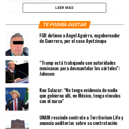
LEER MÁS
«Desde el Gobierno de la Ciudad de México, expresamos
nuestras más sinceras condolencias al pueblo católico, a
TE PODRÍA GUSTAR
la comunidad internacional y a todas y todos quienes
hoy lo recuerdan con gratitud, afecto y admiración»,
FGR detiene a Ángel Aguirre, exgobernador
redactó la mandataria capitalina
.
de Guerrero, por el caso Ayotzinapa
Te puede interesar
:
Murió el
“Trump está trabajando con autoridades
papa Francisco a los 88 años de
mexicanas para desmantelar los cárteles”:
Johnson
edad
Finalmente, expresó que el legado de Jorge Bergoglio
Ken Salazar: “No tengo evidencia de nadie
que gobierna allí, en México, tenga vínculos
vivirá en cada gesto de amor, en cada lucha por la
con el narco”
dignidad y en cada voz que promueva un mundo más
humano y solidario
.
UNAM rescinde contrato a Territorium Life y
anuncia auditorías sobre su contratación
Por su parte, el secretario de Gobierno de CDMX, César