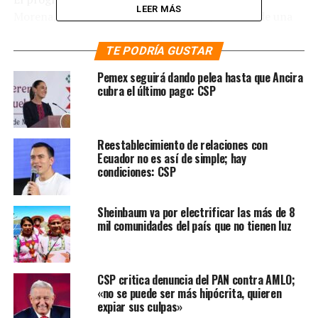
LEER MÁS
Morena, rumbo a los comicios de 2018, se trata de una
“colección de buenas deseos” para construir una
“especie de paraíso terrenal”, así lo señala Luis Enrique
TE PODRÍA GUSTAR
Mercado.
Pemex seguirá dando pelea hasta que Ancira
cubra el último pago: CSP
En dicho “paraíso terrenal” todo mundo es honesto,
respeta las leyes, la corrupción se erradica y la honradez
brilla en el país; habría democracia en México y las
Reestablecimiento de relaciones con
relaciones exteriores serían una hermandad.
Ecuador no es así de simple; hay
condiciones: CSP
Todo lo anterior, señala Mercado, se trata de una
utopía.
Sheinbaum va por electrificar las más de 8
mil comunidades del país que no tienen luz
Lo peor de las propuestas de AMLO, apunta, no es la
“visión paradisíaca” sino la quiebra económica a la que
estaría destino México en caso de aplicarse lo planteado
CSP critica denuncia del PAN contra AMLO;
por el líder de Morena.
«no se puede ser más hipócrita, quieren
expiar sus culpas»
Cuestiona su propuesta en materia educativa, con la