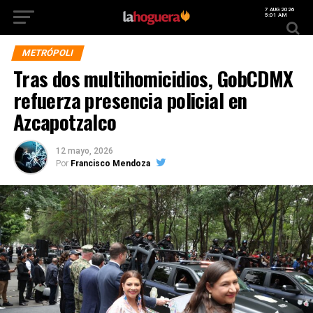
7 AUG 2026
5:01 AM
METRÓPOLI
Tras dos multihomicidios, GobCDMX
refuerza presencia policial en
Azcapotzalco
12 mayo, 2026
Por
Francisco Mendoza