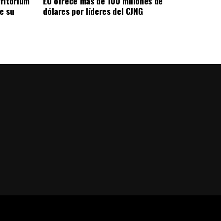
ritorium
EU ofrece más de 100 millones de
e su
dólares por líderes del CJNG