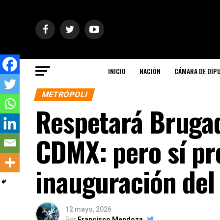
INICIO
NACIÓN
CÁMARA DE DIP
METRÓPOLI
Respetará Brugad
CDMX: pero sí pr
inauguración del
12 mayo, 2026
Por
Francisco Mendoza