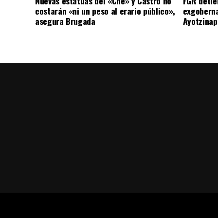
Nuevas estatuas del «Che» y Castro no
FGR detie
costarán «ni un peso al erario público»,
exgoberna
asegura Brugada
Ayotzinap