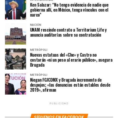
Ken Salazar: “No tengo evidencia de nadie que
en riesgo a los migrantes, recordando episodios como el
gobierna allí, en México, tenga vínculos con el
reciente vivido en Tamaulipas, donde se encontró un
narco”
automóvil con migrantes que fueron calcinados.
NACIÓN
UNAM rescinde contrato a Territorium Life y
NOTAS RELACIONADAS:
AMLO
CENTROAMÉRICA
anuncia auditorías sobre su contratación
HONDURAS
INM
JOE BIDEN
MARCELO EBRARD
MIGRACIÓN
MIGRANTES
NOTICIAS
METRÓPOLI
SIGUIENTE
Nuevas estatuas del «Che» y Castro no
Pospone TEPJF sesión en la que discutiría tema de las
costarán «ni un peso al erario público», asegura
‘mañaneras’ de AMLO
Brugada
NO TE PIERDAS
En abril, vacunación antiCovid intensiva: Arturo Herrera
METRÓPOLI
Niegan FGJCDMX y Brugada incremento de
despojos; «las denuncias están estables desde
2019», afirman
PUBLICIDAD
SÍGUENOS EN FACEBOOK