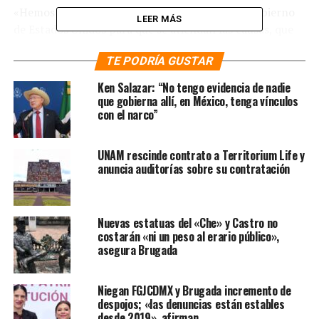
«Hemos estado ya haciendo una propuesta al gobierno
LEER MÁS
de Estados Unidos para que se atiendan las causas, que
se apoye a Centroamérica, que se apoye al sur sureste de
TE PODRÍA GUSTAR
nuestro país. La gente no sale de sus comunidades, no
abandona sus familias por gusto, lo hace por necesidad»,
Ken Salazar: “No tengo evidencia de nadie
declaró.
que gobierna allí, en México, tenga vínculos
con el narco”
Te puede interesar
:
Afirma
Biden que México se niega
UNAM rescinde contrato a Territorium Life y
anuncia auditorías sobre su contratación
a recibir migrantes
deportados
Nuevas estatuas del «Che» y Castro no
costarán «ni un peso al erario público»,
asegura Brugada
Asimismo, pidió a su homólogo estadounidense la
entrega de cuatro mil millones de dólares (mmdd) que
se ofrecieron a Centroamérica a fin de ayudar a esta
Niegan FGJCDMX y Brugada incremento de
región y que se inviertan para que sus habitantes no
despojos; «las denuncias están estables
desde 2019», afirman