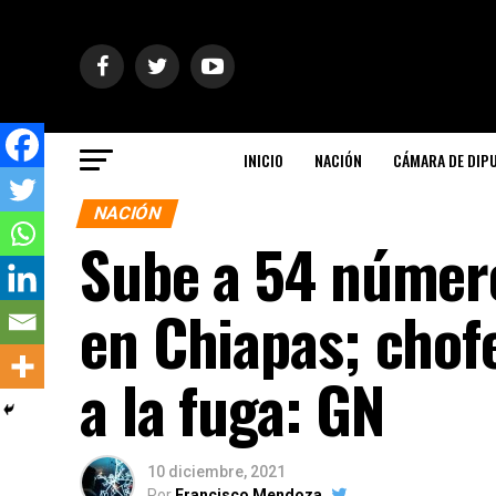
INICIO
NACIÓN
CÁMARA DE DIP
NACIÓN
Sube a 54 númer
en Chiapas; chofe
a la fuga: GN
10 diciembre, 2021
Por
Francisco Mendoza