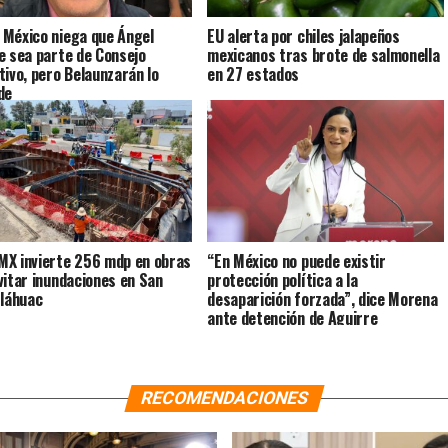
México niega que Ángel
EU alerta por chiles jalapeños
e sea parte de Consejo
mexicanos tras brote de salmonella
tivo, pero Belaunzarán lo
en 27 estados
de
X invierte 256 mdp en obras
“En México no puede existir
vitar inundaciones en San
protección política a la
Tláhuac
desaparición forzada”, dice Morena
ante detención de Aguirre
RECOMENDACIONES