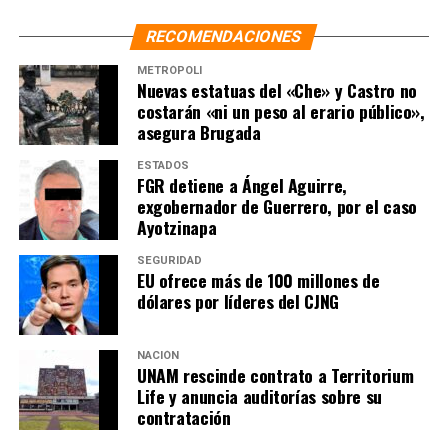
Foto:
RECOMENDACIONES
Cuartoscuro
Vecinos de distintas alcaldías de la CDMX salieron
METRÓPOLI
también, algunos con la precaución de un cubrebocas
Nuevas estatuas del «Che» y Castro no
intentando calmar el temor de sus familiares y vecinos
costarán «ni un peso al erario público»,
asegura Brugada
ESTADOS
FGR detiene a Ángel Aguirre,
Foto:
exgobernador de Guerrero, por el caso
Cuartoscuro
Ayotzinapa
SEGURIDAD
EU ofrece más de 100 millones de
Foto:
dólares por líderes del CJNG
Cuartoscuro
NACIÓN
UNAM rescinde contrato a Territorium
Foto:
Life y anuncia auditorías sobre su
Cuartoscuro
contratación
El edificio 484 de avenida Chapultepec es resguardado