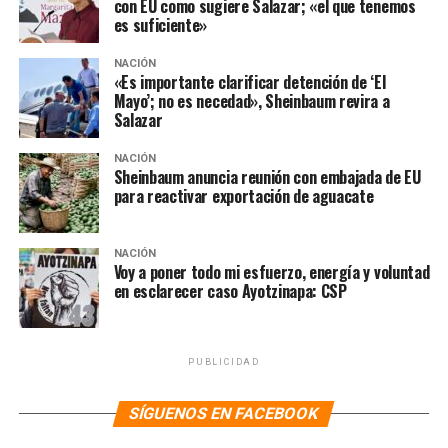
con EU como sugiere Salazar; «el que tenemos
es suficiente»
NACIÓN
«Es importante clarificar detención de ‘El
Mayo’; no es necedad», Sheinbaum revira a
Salazar
NACIÓN
Sheinbaum anuncia reunión con embajada de EU
para reactivar exportación de aguacate
Foto: Cuartoscuro
NACIÓN
Voy a poner todo mi esfuerzo, energía y voluntad
en esclarecer caso Ayotzinapa: CSP
La evacuación se hizo presente también en el Hospital
General y uno de los nosocomos del ISSSTE
PUBLICIDAD
Foto:
SÍGUENOS EN FACEBOOK
Cuartoscuro