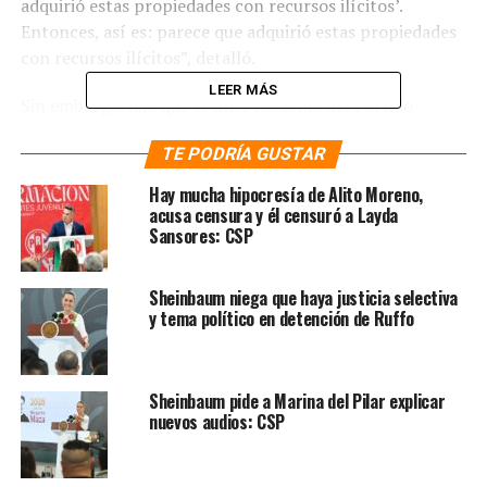
adquirió estas propiedades con recursos ilícitos’.
Entonces, así es: parece que adquirió estas propiedades
con recursos ilícitos”, detalló.
LEER MÁS
Sin embargo, dijo que el líder nacional del Partido
Revolucionario Institucional (PRI) tiene derecho a
TE PODRÍA GUSTAR
defenderse como cualquier otro ciudadano ante un acto
de autoridad.
Hay mucha hipocresía de Alito Moreno,
acusa censura y él censuró a Layda
Este miércoles, la presidenta efectivamente se refirió al
Sansores: CSP
caso de la expropiación que hizo el gobierno de
Campeche, encabezado por la morenista Layda Sansores
Sheinbaum niega que haya justicia selectiva
San Román, de propiedades de cercanos a Alejandro
y tema político en detención de Ruffo
Moreno, entre ellos su madre. Sobre ello, dijo hasta que
donde sabe esos predios estarían ligados a casos de
lavado de dinero.
Sheinbaum pide a Marina del Pilar explicar
nuevos audios: CSP
“Entiendo que cambiaron la ley, ellos, ¿no?, en
Campeche. Lo que entiendo es que son propiedades