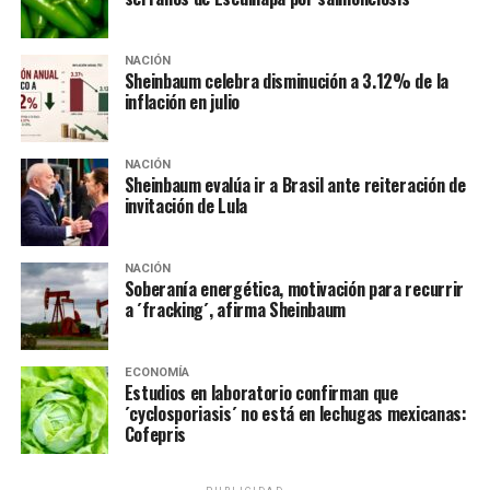
Constitución”, Zaldívar sugiere ajustes a Ley de Amparo
NO TE PIERDAS
NACIÓN
«Juicios por el 68 deben terminarse para evitar más
Sheinbaum celebra disminución a 3.12% de la
Ayotzinapas”: Hernández Gamundi
inflación en julio
NACIÓN
Sheinbaum evalúa ir a Brasil ante reiteración de
invitación de Lula
NACIÓN
Soberanía energética, motivación para recurrir
a ´fracking´, afirma Sheinbaum
ECONOMÍA
Estudios en laboratorio confirman que
´cyclosporiasis´ no está en lechugas mexicanas:
Cofepris