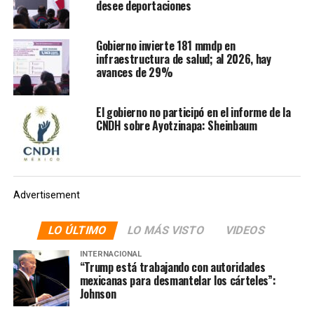
desee deportaciones
De igual manera, aseguró que ha estado en
comunicación permanente con los gobernadores para
Gobierno invierte 181 mmdp en
combatir la epidemia, pues a pesar de los partidos
infraestructura de salud; al 2026, hay
políticos a cuales pertenezcan, está el cuidado de la
avances de 29%
salud de los mexicanos.
El gobierno no participó en el informe de la
Te puede interesar
:
Salud
CNDH sobre Ayotzinapa: Sheinbaum
amplía número de
laboratorios para pruebas
de detección de Covid-19
Advertisement
LO ÚLTIMO
LO MÁS VISTO
VIDEOS
NOTAS RELACIONADAS:
CAMPAÑAS DE CONCIENTIZACIÓN
CONFINAMIENTO
CUARENTENA
EPIDEMIA
INTERNACIONAL
“Trump está trabajando con autoridades
GOBERNADORES
MEXICANOS
OLGA SÁNCHEZ CORDERO
SALUD
SECTOR PRIVADO
SEGOB
mexicanas para desmantelar los cárteles”:
VIOLENCIA INTRAFAMILIAR
Johnson