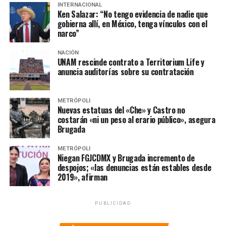
SIGUIENTE
INTERNACIONAL
PAN demanda al gobierno ante la OMS por ‘inacción’
Ken Salazar: “No tengo evidencia de nadie que
ante la pandemia
gobierna allí, en México, tenga vínculos con el
narco”
NO TE PIERDAS
Salud amplía número de laboratorios para pruebas de
NACIÓN
detección de Covid-19
UNAM rescinde contrato a Territorium Life y
anuncia auditorías sobre su contratación
METRÓPOLI
Nuevas estatuas del «Che» y Castro no
costarán «ni un peso al erario público», asegura
Brugada
METRÓPOLI
Niegan FGJCDMX y Brugada incremento de
despojos; «las denuncias están estables desde
2019», afirman
PUBLICIDAD