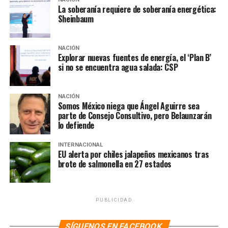
La soberanía requiere de soberanía energética:
Sheinbaum
NACIÓN
Explorar nuevas fuentes de energía, el ‘Plan B’
si no se encuentra agua salada: CSP
NACIÓN
Somos México niega que Ángel Aguirre sea
parte de Consejo Consultivo, pero Belaunzarán
lo defiende
NOTAS RELACIONADAS:
CLAUDIA SHEINBAUM PARDO
GABINETE
MARTÍ BATRES
PRINCIPAL
INTERNACIONAL
SIGUIENTE
EU alerta por chiles jalapeños mexicanos tras
TEPJF confirma resultados distritales que dan triunfo a
brote de salmonella en 27 estados
Sheinbaum y revocan sentencia contra AMLO por
proselitismo
NO TE PIERDAS
PUBLICIDAD
Sheinbaum se reúne con gobernadores de sureste, se
compromete a consolidar obras prioritarias
SÍGUENOS EN FACEBOOK