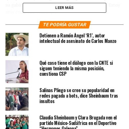
su gabinete?) Sí, se va a venir a trabajar conmigo. Estoy
LEER MÁS
muy contenta”, subrayó.
Te puede interesar
TE PODRÍA GUSTAR
:
S
heinbaum
Detienen a Ramón Ángel ‘R1’, autor
nombra a Leticia Ramírez como
intelectual de asesinato de Carlos Manzo
coordinadora de asuntos
gubernamentales y
Qué caso tiene el diálogo con la CNTE si
siguen teniendo la misma posición,
participación social
cuestiona CSP
Por otro lado, Claudia Sheinbaum informó que la
Salinas Pliego se cree su popularidad en
próxima semana dará a conocer a otros integrantes de
redes pagada a bots, dice Sheinbaum tras
su gabinete ampliado de forma diaria porque ya no le
insultos
quedarán muchos “jueves de gabinete” antes de que
tome posesión como la primera mujer presidenta.
Claudia Sheinbaum y Clara Brugada ven el
partido México-Sudáfrica en el Deportivo
Recordemos que ya anunció a 18 de los 20 Secretarios de
“Hermanos Galeana”