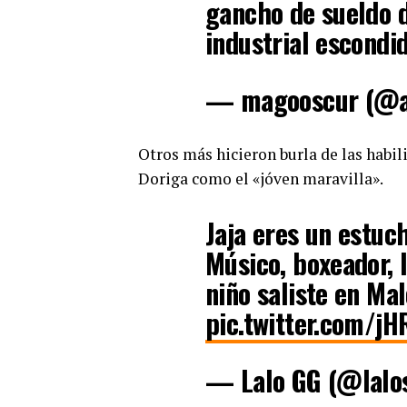
gancho de sueldo 
industrial escondid
— magooscur (@a
Otros más hicieron burla de las habil
Doriga como el «jóven maravilla».
Jaja eres un estuc
Músico, boxeador, l
niño saliste en Ma
pic.twitter.com/
— Lalo GG (@lalo