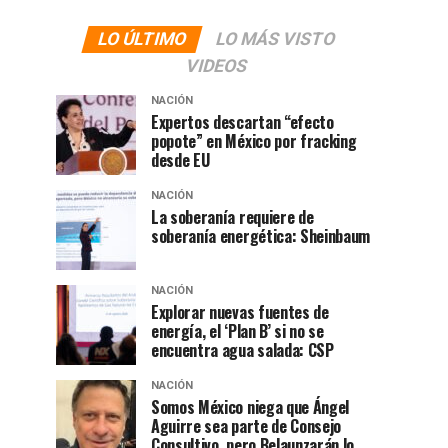
LO ÚLTIMO
LO MÁS VISTO
VIDEOS
NACIÓN
Expertos descartan “efecto
popote” en México por fracking
desde EU
NACIÓN
La soberanía requiere de
soberanía energética: Sheinbaum
NACIÓN
Explorar nuevas fuentes de
energía, el ‘Plan B’ si no se
encuentra agua salada: CSP
NACIÓN
Somos México niega que Ángel
Aguirre sea parte de Consejo
Consultivo, pero Belaunzarán lo