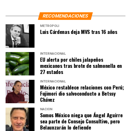
indispensables. En este caso del Tren, es lo mismo: fue
un Tren que por diversas razones tuvo retrasos, pero
nos corresponde terminarlo, pero además ahora lo
RECOMENDACIONES
nacionalizamos”, recordó.
METRÓPOLI
Luis Cárdenas deja MVS tras 16 años
NOTAS RELACIONADAS:
AMLO
CIENCIA FICCIÓN
COMENTÓCRATAS
PRI
SHEINBAUM
TREN MÉXICO - AIFA
SIGUIENTE
INTERNACIONAL
No es una disputa entre partidos, dice Sheinbaum sobre
EU alerta por chiles jalapeños
intervención de agentes de la CIA
mexicanos tras brote de salmonella en
27 estados
NO TE PIERDAS
No se requiere tanta unidad de investigación, revira
INTERNACIONAL
Sheinbaum a Maru Campos; “o es la Fiscalía o
México restablece relaciones con Perú;
Seguridad”
Fujimori dio salvoconducto a Betssy
Chávez
NACIÓN
Somos México niega que Ángel Aguirre
sea parte de Consejo Consultivo, pero
Belaunzarán lo defiende