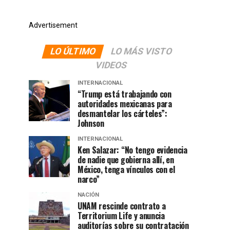
Advertisement
LO ÚLTIMO
LO MÁS VISTO
VIDEOS
INTERNACIONAL
“Trump está trabajando con
autoridades mexicanas para
desmantelar los cárteles”:
Johnson
INTERNACIONAL
Ken Salazar: “No tengo evidencia
de nadie que gobierna allí, en
México, tenga vínculos con el
narco”
NACIÓN
UNAM rescinde contrato a
Territorium Life y anuncia
auditorías sobre su contratación