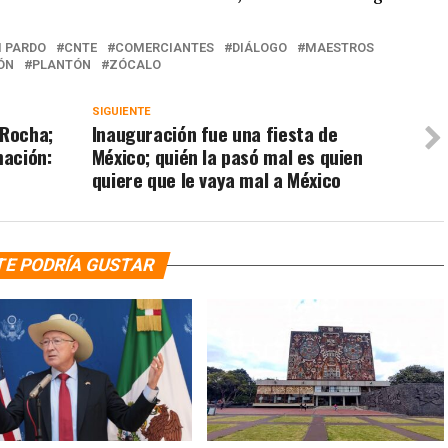
 PARDO
CNTE
COMERCIANTES
DIÁLOGO
MAESTROS
ÓN
PLANTÓN
ZÓCALO
SIGUIENTE
 Rocha;
Inauguración fue una fiesta de
mación:
México; quién la pasó mal es quien
quiere que le vaya mal a México
TE PODRÍA GUSTAR