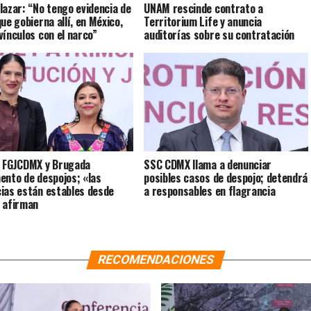
lazar: “No tengo evidencia de
UNAM rescinde contrato a
ue gobierna allí, en México,
Territorium Life y anuncia
vínculos con el narco”
auditorías sobre su contratación
 FGJCDMX y Brugada
SSC CDMX llama a denunciar
ento de despojos; «las
posibles casos de despojo; detendrá
ias están estables desde
a responsables en flagrancia
 afirman
RECOMENDACIONES