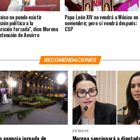
xico no puede existir
Papa León XIV no vendrá a México en
ión política a la
noviembre; pero sí vendrá después:
rición forzada”, dice Morena
CSP
etención de Aguirre
RECOMENDACIONES
ESTADOS
 anuncia jornada de
Morena sancionará a diputad