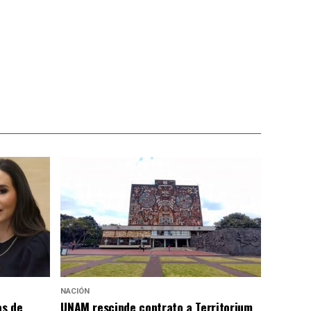
NACIÓN
as de
UNAM rescinde contrato a Territorium