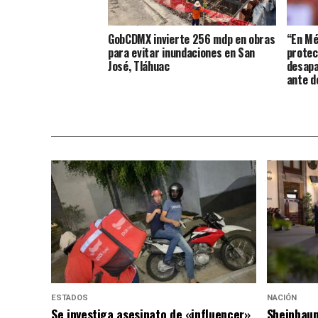
GobCDMX invierte 256 mdp en obras
“En Mé
para evitar inundaciones en San
protecc
José, Tláhuac
desapa
ante d
ESTADOS
NACIÓN
Se investiga asesinato de «influencer»
Sheinbaum