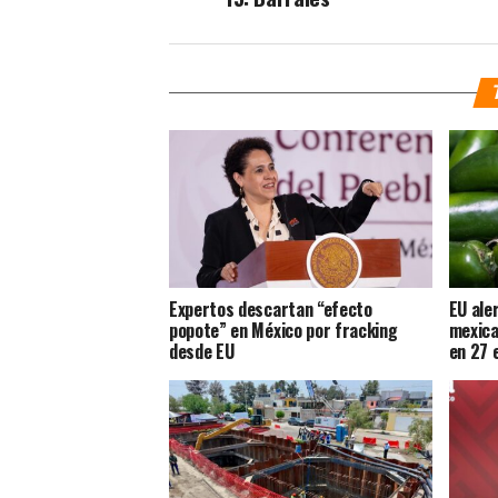
Expertos descartan “efecto
EU ale
popote” en México por fracking
mexica
desde EU
en 27 