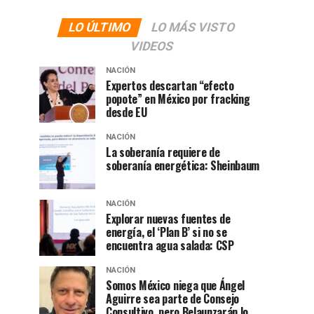
LO ÚLTIMO
LO MÁS VISTO
VIDEOS
NACIÓN
Expertos descartan “efecto
popote” en México por fracking
desde EU
NACIÓN
La soberanía requiere de
soberanía energética: Sheinbaum
NACIÓN
Explorar nuevas fuentes de
energía, el ‘Plan B’ si no se
encuentra agua salada: CSP
NACIÓN
Somos México niega que Ángel
Aguirre sea parte de Consejo
Consultivo, pero Belaunzarán lo