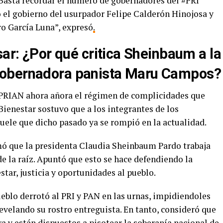
 Basta recordar el número de gobernadores del #PRI
o el gobierno del usurpador Felipe Calderón Hinojosa y
ro García Luna”, expresó
.
sar
: ¿
Por qué critica Sheinbaum a la
obernadora panista Maru Campos?
l PRIAN ahora añora el régimen de complicidades que
 Bienestar sostuvo que a los integrantes de los
uele que dicho pasado ya se rompió en la actualidad.
mó que la presidenta Claudia Sheinbaum Pardo trabaja
e la raíz. Apuntó que esto se hace defendiendo la
star, justicia y oportunidades al pueblo.
eblo derrotó al PRI y PAN en las urnas, impidiendoles
evelando su rostro entreguista. En tanto, consideró que
ra y están dispuestos a pisotear la soberanía nacional de