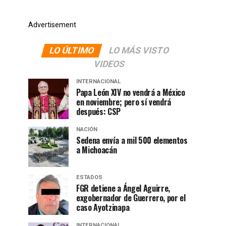
Advertisement
LO ÚLTIMO
LO MÁS VISTO
VIDEOS
INTERNACIONAL
Papa León XIV no vendrá a México
en noviembre; pero sí vendrá
después: CSP
NACIÓN
Sedena envía a mil 500 elementos
a Michoacán
ESTADOS
FGR detiene a Ángel Aguirre,
exgobernador de Guerrero, por el
caso Ayotzinapa
INTERNACIONAL