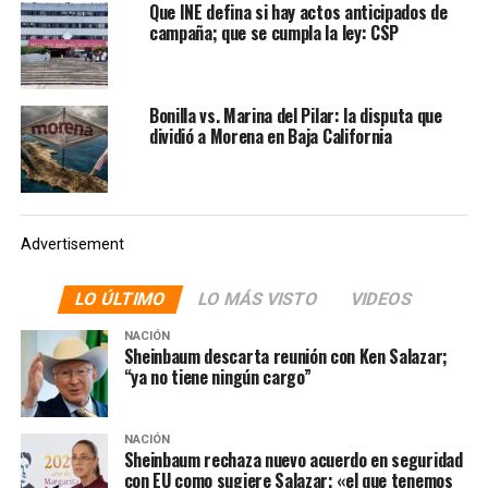
Que INE defina si hay actos anticipados de
tema es que se permita a los ciudadanos expresarse
campaña; que se cumpla la ley: CSP
libremente.
“Una manifestación, como hay miles en todo el país,
Bonilla vs. Marina del Pilar: la disputa que
todos los días, pues que permitan libremente que se
dividió a Morena en Baja California
ejerza la libertad de expresión y que la gente tome sus
decisiones. Eso es para mí lo que está en el fondo. Para
no entrar en la discusión de ‘si se usaron recursos
públicos o no’ que, en todo caso, le tocan a otras
Advertisement
instancias”, dijo.
LO ÚLTIMO
LO MÁS VISTO
VIDEOS
NOTAS RELACIONADAS:
AGENTES DE LA CIA
CHIHUAHUA
INCONGRUENCIA DE MARU CAMPOS
MARCHA
NACIÓN
MARU CAMPOS INCONGRUENCIA
MORENA
PAN
Sheinbaum descarta reunión con Ken Salazar;
PRINCIPAL
“ya no tiene ningún cargo”
SIGUIENTE
«Alito» Moreno, uno de los gobernadores más corruptos
NACIÓN
de la historia de México: Sheinbaum
Sheinbaum rechaza nuevo acuerdo en seguridad
con EU como sugiere Salazar; «el que tenemos
NO TE PIERDAS