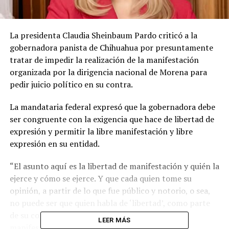
La presidenta Claudia Sheinbaum Pardo criticó a la
gobernadora panista de Chihuahua por presuntamente
tratar de impedir la realización de la manifestación
organizada por la dirigencia nacional de Morena para
pedir juicio político en su contra.
La mandataria federal expresó que la gobernadora debe
ser congruente con la exigencia que hace de libertad de
expresión y permitir la libre manifestación y libre
expresión en su entidad.
“El asunto aquí es la libertad de manifestación y quién la
ejerce y cómo se ejerce. Y que cada quien tome su
opinión, a partir de lo que fue público y notorio, o sea,
no puede ser que quien habla de ‘libertad’, como parte
de su consigna política, coarte la libertad de
LEER MÁS
manifestación. O sea, lo que habla es de mucha