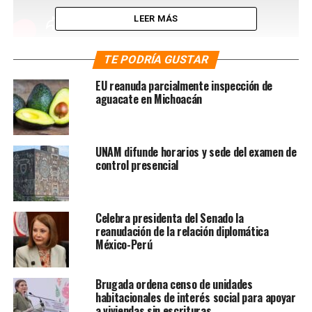
LEER MÁS
TE PODRÍA GUSTAR
Xóchitl Gálvez supera lo caricaturesco y triste de Fox y
EU reanuda parcialmente inspección de
Calderón; no está preparada, declaró Alfonso Durazo,
aguacate en Michoacán
gobernador de Sonora emanado de MORENA y la 4T
NOTAS RELACIONADAS:
4T
CLAUDIA SHEINBAUM
UNAM difunde horarios y sede del examen de
MORENA
NOTICIAS
XÓCHITL GÁLVEZ
control presencial
SIGUIENTE
Claudia Sheinbaum subió 6 puntos en precampaña; la
oposición bajó: afirma Mario Delgado
Celebra presidenta del Senado la
reanudación de la relación diplomática
NO TE PIERDAS
México-Perú
Elección de ministros no debe ser abierta, “se necesita
mucho temple”: Olga Sánchez Cordero
Brugada ordena censo de unidades
habitacionales de interés social para apoyar
a viviendas sin escrituras