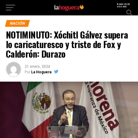
8 AUG 2026
4:03 AM
NACIÓN
NOTIMINUTO: Xóchitl Gálvez supera
lo caricaturesco y triste de Fox y
Calderón: Durazo
21 enero, 2024
Por
La Hoguera