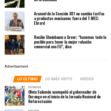
financieras.
Arancel de la Sección 301 no cambia tarifas
Te puede interesar
:
Seguros
a productos mexicanos fuera del T-MEC:
Ebrard
para mujeres, un indispensable
para ellas
Recibe Sheinbaum a Greer; “hacemos todo lo
posible para tener la mejor relación
comercial con EU”, dice
Pero, ¿qué implica realmente obtener o perder estos
grados de inversión? Para los países emergentes o en
desarrollo, la obtención de un grado de inversión puede
desencadenar una cascada de inversiones extranjeras. Es
Advertisement
como si un faro se encendiera en medio de la oscuridad,
atrayendo flujos de capital que pueden alimentar el
LO ÚLTIMO
LO MÁS VISTO
VIDEOS
crecimiento económico, generar empleo y mejorar la
ESTADOS
calidad de vida de los ciudadanos.
Olivia Salomón acompañó al gobernador de
Durango en el inicio de la Jornada Nacional de
Sin embargo, perder estos grados puede ser
Reforestación
catastrófico. Es como si una tormenta se cerniera sobre
NACIÓN