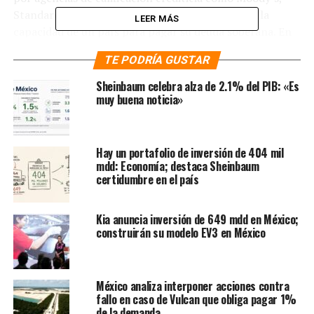
Standard & Poor’s y Fitch, estos grados evalúan la
LEER MÁS
capacidad de un país para pagar su deuda soberana. En
esencia, son una medida de la solvencia crediticia de una
TE PODRÍA GUSTAR
nación.
Sheinbaum celebra alza de 2.1% del PIB: «Es
Moody’s, por ejemplo, utiliza una escala que va desde
muy buena noticia»
«Aaa» (la más alta calidad crediticia) hasta «C» (la más
baja calidad crediticia), con modificadores numéricos y
letras minúsculas para refinar aún más la calificación.
Hay un portafolio de inversión de 404 mil
Standard & Poor’s y Fitch utilizan una escala similar,
mdd: Economía; destaca Sheinbaum
certidumbre en el país
con «AAA» como la categoría más alta y «D» como la
más baja.
Kia anuncia inversión de 649 mdd en México;
Históricamente, México ha mantenido una calificación
construirán su modelo EV3 en México
de grado de inversión. Standard & Poor’s y Fitch le
otorgan a México la calificación «BBB», mientras que
Moody’s lo coloca en «Baa1». Estas calificaciones
México analiza interponer acciones contra
reflejan la percepción de que México es financieramente
fallo en caso de Vulcan que obliga pagar 1%
estable y capaz de cumplir con sus obligaciones
de la demanda