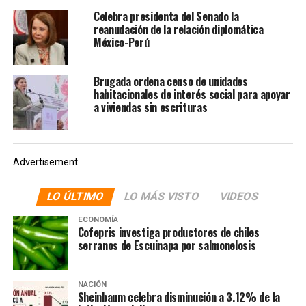
y Cortés» en el Frontón México. A la cita acudieron
Celebra presidenta del Senado la
también la empresaria María Laura Medina, esposa del
reanudación de la relación diplomática
México-Perú
empresario Ricardo Salinas Pliego, la alcaldesa opositora
de Cuauhtémoc, Alessandra Rojo de la Vega, y el
historiador hispanista Miguel Zunzunegui.
Brugada ordena censo de unidades
habitacionales de interés social para apoyar
Te puede interesar:
a viviendas sin escrituras
“Ayuso fue a
dar lecciones de historia a
México y acabó dando
Advertisement
vergüenza ajena”: presidente de
LO ÚLTIMO
LO MÁS VISTO
VIDEOS
España
ECONOMÍA
Cofepris investiga productores de chiles
serranos de Escuinapa por salmonelosis
Un día después, Clara Brugada, jefa de Gobierno de
CDMX, consideró grave que en pleno XXI una política
española acuda a México para querer decirle a los
NACIÓN
Sheinbaum celebra disminución a 3.12% de la
mexicanos que «lo que pasó [en La Conquista] no pasó».