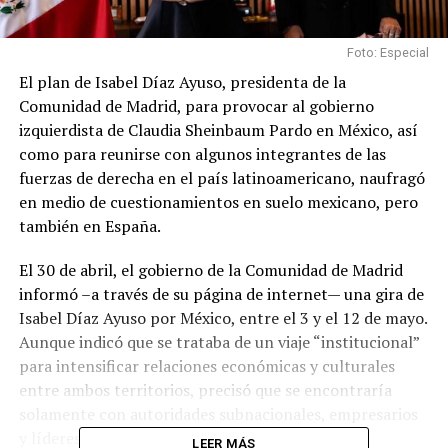
Foto: Especial
El plan de Isabel Díaz Ayuso, presidenta de la
Comunidad de Madrid, para provocar al gobierno
izquierdista de Claudia Sheinbaum Pardo en México, así
como para reunirse con algunos integrantes de las
fuerzas de derecha en el país latinoamericano, naufragó
en medio de cuestionamientos en suelo mexicano, pero
también en España.
El 30 de abril, el gobierno de la Comunidad de Madrid
informó –a través de su página de internet— una gira de
Isabel Díaz Ayuso por México, entre el 3 y el 12 de mayo.
Aunque indicó que se trataba de un viaje “institucional”
para intensificar relaciones económicas y culturales
entre ambos territorios, precisó que se encontraría
solamente con autoridades subnacionales, empresarios
y líderes de la Iglesia Católica en México.
LEER MÁS