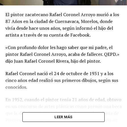
El pintor zacatecano Rafael Coronel Arroyo murió a los
87 Años en la ciudad de Cuernavaca, Morelos, donde
vivía desde hace unos años, según informó el hijo del
artista a través de su cuenta de Facebook.
«Con profundo dolor les hago saber que mi padre, el
pintor Rafael Coronel Arroyo, acaba de fallecer. QEPD.»
dijo Juan Rafael Coronel Rivera, hijo del pintor.
Rafael Coronel nació el 24 de octubre de 1931 y a los
cinco años edad realizó sus primeros dibujos, según sus
conocidos.
En 1952, cuando el pintor tenía 21 años de edad, obtuvo
en un concurso de artes plásticas como premio una beca
que le dio el oportunidad de inscribirse en la Escuela de
LEER MÁS
Pintura, Escultura y Grabado La Esmeralda, ubicada en
el Centro Nacional de las Artes, en la Ciudad de México.