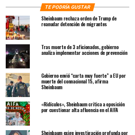
TE PODRÍA GUSTAR
Tuvo acercamiento al reconocido muralista y pintor
Sheinbaum rechaza orden de Trump de
Carlos Orozco Romero quien fue uno de los profesores
reanudar detención de migrantes
de Rafael Coronel. Posteriormente participó en dos
exposiciones colectivas; la primera en la galería de la
biblioteca Cervantes y una segunda en el entonces
Tras muerte de 3 aficionados, gobierno
sótano del periódico Excélsior, donde se encontraba la
analiza implementar acciones de prevención
galería del diario.
Para 1954 ingresó a la galería de Arte Mexicano
Gobierno envió “carta muy fuerte” a EU por
recomendado por parte del pintor guatemalteco Carlos
muerte del connacional 15, afirma
Mérida, y ahí conoció a la promotora y galerista Inés
Sheinbaum
Amor, poco antes de abandonar La Esmeralda.
«Ridículos», Sheinbaum critica a oposición
A los 25 años de edad, realizó su primera exposición
por cuestionar alta afluencia en el AIFA
individual en la Galería de Arte Mexicano, en 1956, de la
mano de Inés Amor quien un año después lo tomó como
pintor exclusivo.
Sheinbaum exige investigación profunda por