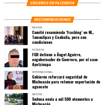
SÍGUENOS EN FACEBOOK
NOTAS RELACIONADAS:
CHIAPAS
DAMNIFICADOS
RICARDO MONREAL
TABASCO
RECOMENDACIONES
SIGUIENTE
NACIÓN
Suma México 978 mil casos de Covid-19; SSa llama a
Comité recomienda ‘fracking’ en NL,
moderar la movilidad
Tamaulipas y Coahuila, pero con
condiciones
NO TE PIERDAS
Mireya Valverde será copresidenta del GAFI contra
ESTADOS
lavado de dinero
FGR detiene a Ángel Aguirre,
exgobernador de Guerrero, por el caso
Ayotzinapa
INTERNACIONAL
Gobierno reforzará seguridad de
Michoacán para retomar exportación de
aguacate
NACIÓN
Sedena envía a mil 500 elementos a
Michoacán