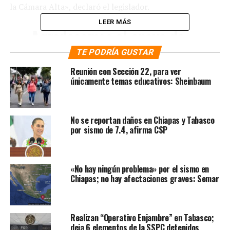
la Cámara Alta», declaró el legislador.
LEER MÁS
Agradecemos el apoyo de
quienes hasta ahora han
TE PODRÍA GUSTAR
acudido a dejar sus
Reunión con Sección 22, para ver
únicamente temas educativos: Sheinbaum
donativos en especie al
centro de acopio del
@senadomexicano
; pronto
No se reportan daños en Chiapas y Tabasco
por sismo de 7.4, afirma CSP
saldrá el primer envío a
Tabasco y Chiapas.
Seguimos esperando su
«No hay ningún problema» por el sismo en
Chiapas; no hay afectaciones graves: Semar
visita solidaria en la puerta
4 de la sede de la Cámara
Alta.
Realizan “Operativo Enjambre” en Tabasco;
deja 6 elementos de la SSPC detenidos