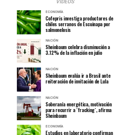
VIDEOS
ECONOMÍA
Cofepris investiga productores de
chiles serranos de Escuinapa por
salmonelosis
NACIÓN
Sheinbaum celebra disminución a
3.12% de la inflación en julio
NACIÓN
Sheinbaum evalúa ir a Brasil ante
reiteración de invitación de Lula
NACIÓN
Soberanía energética, motivación
para recurrir a ´fracking´, afirma
Sheinbaum
ECONOMÍA
Estudios en laboratorio confirman