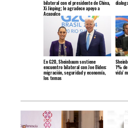
bilateral con el presidente de China,
dialog
Xi Jinping; le agradece apoyo a
Acapulco
En G20, Sheinbaum sostiene
Sheinb
encuentro bilateral con Joe Biden:
1% de 
migración, seguridad y economía,
vida’ m
los temas