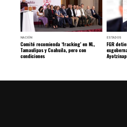
NACIÓN
ESTADOS
Comité recomienda ‘fracking’ en NL,
FGR detie
Tamaulipas y Coahuila, pero con
exgoberna
condiciones
Ayotzinap