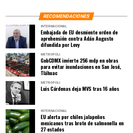
ALERTA SANITARIA
CONGO
DAVID KERSENOBICH
ÉBOLA
HANTAVIRUS
MUNDIAL DE FÚTBOL
OMS
ORGANIZACIÓN MUNDIAL DE LA SALUD
SALUD
SHEINBAUM
RECOMENDACIONES
SSA
INTERNACIONAL
SIGUIENTE
Embajada de EU desmiente orden de
Farmacéuticas anuncian inversión de 21 mil mdp en 7
aprehensión contra Adán Augusto
proyectos
difundida por Levy
NO TE PIERDAS
Salud reporta 264 casos de golpes de calor en el país
METRÓPOLI
GobCDMX invierte 256 mdp en obras
en lo que va del 2026
para evitar inundaciones en San José,
Tláhuac
METRÓPOLI
Luis Cárdenas deja MVS tras 16 años
INTERNACIONAL
EU alerta por chiles jalapeños
mexicanos tras brote de salmonella en
27 estados