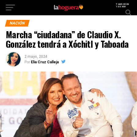
7 AUG 2026
1:03 AM
NACIÓN
Marcha “ciudadana” de Claudio X.
González tendrá a Xóchitl y Taboada
2 mayo, 2024
Por
Elia Cruz Calleja