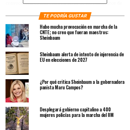
convocatoria es más clara en favor de los candidatos de
la derecha porque hasta sus carteles dicen “¡Vamos a
TE PODRÍA GUSTAR
ganar!”.
Hubo mucha provocación en marcha de la
Te puede interesar
:
Así se vivió
CNTE; no creo que fueran maestros:
Sheinbaum
la marcha opositora «por la
democracia» en imágenes
Sheinbaum alerta de intento de injerencia de
EU en elecciones de 2027
En la concentración citada a las 10:00 de la mañana del
domingo 19 de mayo piden que los asistentes lleven
ropa rosa y blanca, además de una bandera nacional.
¿Por qué critica Sheinbaum a la gobernadora
panista Maru Campos?
Esta vez, pese a la invitación desde hace un mes, apenas
son 14 ciudades las que se han sumado a la convocatoria
que afirman también marcharán en distintas entidades.
Desplegará gobierno capitalino a 400
mujeres policías para la marcha del 8M
El anuncio de la asistencia de los candidatos panistas a
la marcha rosa se da a un mes de que se realicen las
elecciones y después de que fueron reveladas dos