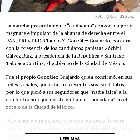
Foto: @XochitlGalvez
La marcha presuntamente “ciudadana” convocada por el
magnate e impulsor de la alianza de derecha entre el
PAN, PRI y PRD, Claudio X. González Guajardo, contará
con la presencia de los candidatos panistas Xóchitl
Gálvez Ruiz, a presidencia de la República y Santiago
Taboada Cortina, al gobierno de la Ciudad de México.
Fue el propio González Guajardo quien confirmó, en sus
redes sociales, que estarán presentes sus candidatos,
por lo que pidió a sus seguidores que “nadie falte” a la
concentración que insiste en llamar “ciudadana” en el
zócalo de la Ciudad de México.
Pese a que en un inicio se convocó como una tercera
marcha “rosa” como la iniciada para “defender al INE” y
después para “defender al Poder Judicial”, ahora su
LEER MÁS