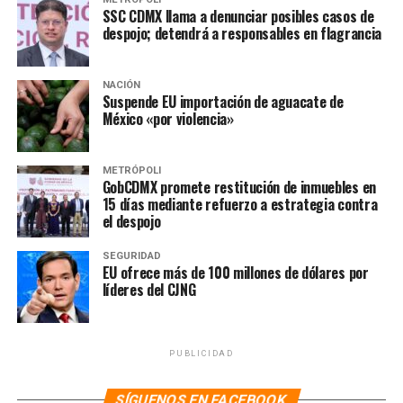
agua; 4.5% de tanques de regulación; 4.1% a muros y
SSC CDMX llama a denunciar posibles casos de
despojo; detendrá a responsables en flagrancia
gaviones; 2.5% a “acupuntura hídrica”; 1.5% obras de
control; y 1.3% a estudios y proyectos.
NACIÓN
Suspende EU importación de aguacate de
NOTAS RELACIONADAS:
CDMX
CLARA BRUGADA
México «por violencia»
LA HOGUERA
SIGUIENTE
GobCDMX presenta “Tlaloque 2.0” para mitigar
METRÓPOLI
GobCDMX promete restitución de inmuebles en
afectaciones por lluvias
15 días mediante refuerzo a estrategia contra
el despojo
NO TE PIERDAS
«Durante el Mundial vamos a tener lluvias intensas, pero
condiciones adecuadas para su desarrollo»: Brugada
SEGURIDAD
EU ofrece más de 100 millones de dólares por
líderes del CJNG
PUBLICIDAD
SÍGUENOS EN FACEBOOK