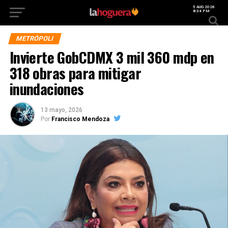
5 AUG 2026
8:34 PM
METRÓPOLI
Invierte GobCDMX 3 mil 360 mdp en
318 obras para mitigar
inundaciones
13 mayo, 2026
Por
Francisco Mendoza