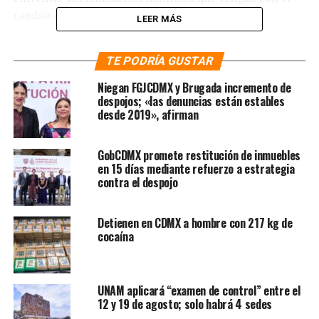
cambio climático.
LEER MÁS
“El dato es 3 mil 360 millones de pesos, destinados a 318
TE PODRÍA GUSTAR
obras de drenaje, enfocadas a mitigar y prevenir
inundaciones registradas el año pasado […] Algunas
Niegan FGJCDMX y Brugada incremento de
terminarán antes de la lluvia, pero otras no porque son
despojos; «las denuncias están estables
desde 2019», afirman
muy grandes”, mencionó la mandataria capitalina.
Entre la nueva infraestructura destacó el vaso regulador
GobCDMX promete restitución de inmuebles
metropolitano “El Salado”, a dónde será conducida el
en 15 días mediante refuerzo a estrategia
agua pluvial del oriente capitalino y algunos territorios
contra el despojo
mexiquenses como Los Reyes La Paz. Explicó que esta
infraestructura pluvial lleva un avance de 95% y expresó
Detienen en CDMX a hombre con 217 kg de
su deseo de acudir a la zona de instalación para verificar
cocaína
su funcionamiento.
Te puede interesar:
«Durante el
UNAM aplicará “examen de control” entre el
12 y 19 de agosto; solo habrá 4 sedes
Mundial vamos a tener lluvias