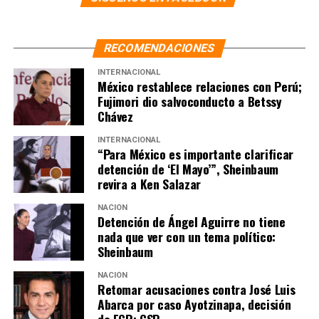
constancias que los acreditan como electos para la Sala
Regional de la Segunda Circunscripción a Sergio Díaz
Rendón, Madeleyne Ivett Figueroa Gámez y María
RECOMENDACIONES
Dolores López Loza.
INTERNACIONAL
México restablece relaciones con Perú;
Finalmente, se le entregaron sus respectivas
Fujimori dio salvoconducto a Betssy
constancias de mayoría a José Antonio Troncoso Ávila,
Chávez
Eva Barrientos Zepeda y Roselia Bustillo Marín como
INTERNACIONAL
integrantes de la Sala para la Tercera Circunscripción;
“Para México es importante clarificar
Ixchel Mendoza Aragón, María Cecilia Guevara y Herrera
detención de ‘El Mayo’”, Sheinbaum
y José Luis Ceballos Daza para la Cuarta Circunscripción;
revira a Ken Salazar
y Omar Hernández Esquivel, Marcela Elena Fernández
NACIÓN
Domínguez y Roselia Bustillo Marín como parte de la
Detención de Ángel Aguirre no tiene
Sala Regional para la Quinta Circunscripción.
nada que ver con un tema político:
Sheinbaum
NOTAS RELACIONADAS:
INE
SALAS REGIONALES
TEPJF
NACIÓN
TRIBUNAL DE DISCIPLINA JUDICIAL
Retomar acusaciones contra José Luis
Abarca por caso Ayotzinapa, decisión
SIGUIENTE
de FGR: CSP