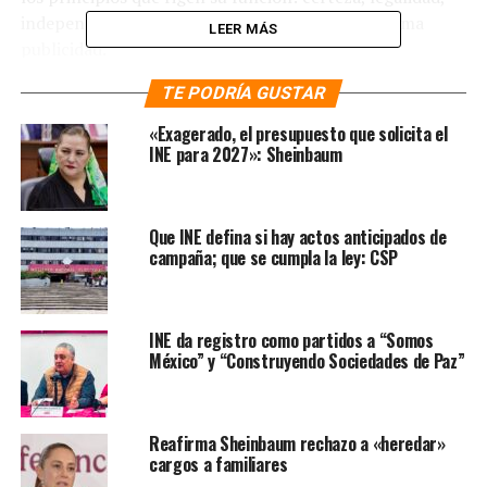
independencia, imparcialidad, objetividad y máxima
LEER MÁS
publicidad.
TE PODRÍA GUSTAR
«La legalidad del proceso ha sido garantizada por
múltiples mecanismos, desde la fiscalización de los
«Exagerado, el presupuesto que solicita el
recursos utilizados por las candidaturas, un sistema de
INE para 2027»: Sheinbaum
cómputos robusto, millones de interacciones para
conocer a las candidaturas, hasta la implementación de
medidas de accesibilidad, paridad, seguridad, en el
Que INE defina si hay actos anticipados de
traslado de materiales, capacitación ciudadana y
campaña; que se cumpla la ley: CSP
vigilancia del voto a través de observadores electorales y
visitantes extranjeros», pronunció.
INE da registro como partidos a “Somos
Te puede interesar:
México” y “Construyendo Sociedades de Paz”
Taddei Zavala comentó que la entrega de las
constancias es el resultado de un proceso transparente,
Reafirma Sheinbaum rechazo a «heredar»
confiable y sujeto a estrictos mecanismos de verificación
cargos a familiares
que garantizan la voluntad ciudadana expresada en las