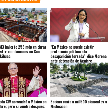
X invierte 256 mdp en obras
“En México no puede existir
vitar inundaciones en San
protección política a la
Tláhuac
desaparición forzada”, dice Morena
ante detención de Aguirre
eón XIV no vendrá a México en
Sedena envía a mil 500 elementos a
bre; pero sí vendrá después:
Michoacán