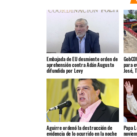
Embajada de EU desmiente orden de
GobCDM
aprehensión contra Adán Augusto
para e
difundida por Levy
José, 
Aguirre ordenó la destrucción de
Papa L
evidencia de lo ocurrido en la noche
noviem