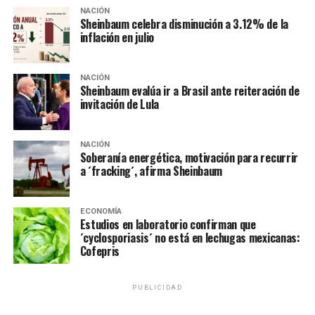
Menores de 12 a 15 años deberán esperar a ser
NACIÓN
Sheinbaum celebra disminución a 3.12% de la
vacunados: Salud
inflación en julio
NO TE PIERDAS
Retira TEPJF candidatura de ‘El Mijis’ para diputado
federal
NACIÓN
Sheinbaum evalúa ir a Brasil ante reiteración de
invitación de Lula
NACIÓN
Soberanía energética, motivación para recurrir
a ´fracking´, afirma Sheinbaum
ECONOMÍA
Estudios en laboratorio confirman que
´cyclosporiasis´ no está en lechugas mexicanas:
Cofepris
PUBLICIDAD