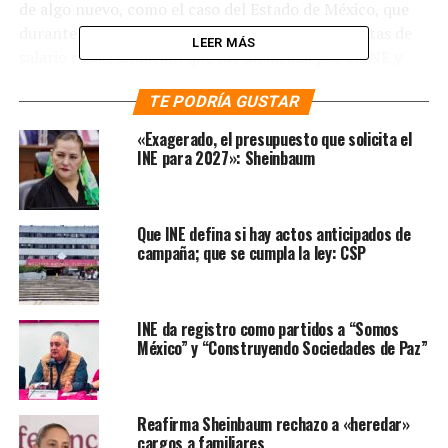
de algo nuevo, como el caso del Estado de México, que
durante el proceso electoral se entregaron tarjetas de
LEER MÁS
salario rosas, situación que fue analizada por el INE y
por el TEPJF, que este último resolvió como válido
TE PODRÍA GUSTAR
siempre y cuando las tarjetas no tengan recursos.
«Exagerado, el presupuesto que solicita el
«La mera entrega de cartoncillo o de plásticos si no
INE para 2027»: Sheinbaum
tienen dinero, bienes o servicios detrás, no es ilegal, es
una mera propagando, que nos puede parecer de mal
gusto, pero la autoridad jurisdiccional lo permitió»,
Que INE defina si hay actos anticipados de
comentó.
campaña; que se cumpla la ley: CSP
Te puede interesar
:
FGR
investiga delitos
INE da registro como partidos a “Somos
México” y “Construyendo Sociedades de Paz”
electorales de Samuel
García y Adrián de la Garza
Reafirma Sheinbaum rechazo a «heredar»
cargos a familiares